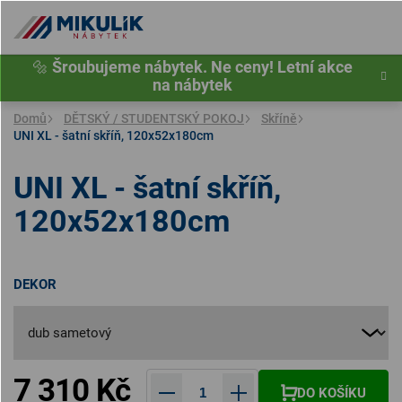
Přejít
na
obsah
🔩
Šroubujeme nábytek. Ne ceny! Letní akce
na nábytek
Domů
DĚTSKÝ / STUDENTSKÝ POKOJ
Skříně
UNI XL - šatní skříň, 120x52x180cm
UNI XL - šatní skříň,
120x52x180cm
DEKOR
7 310 Kč
DO KOŠÍKU