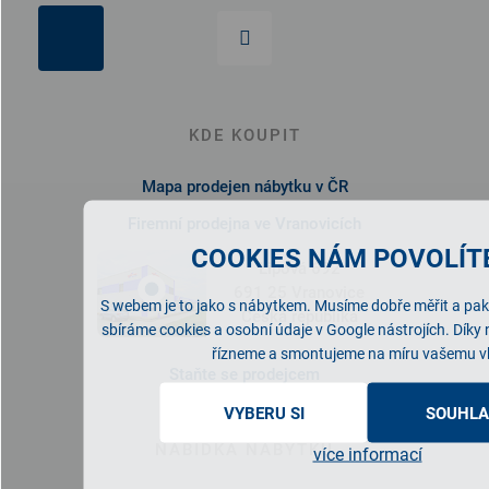
KDE KOUPIT
Mapa prodejen nábytku v ČR
Firemní prodejna ve Vranovicích
COOKIES NÁM POVOLÍTE
Lipová 692
691 25 Vranovice
S webem je to jako s nábytkem. Musíme dobře měřit a pak 
Česká republika
sbíráme cookies a osobní údaje v Google nástrojích. Díky
řízneme a smontujeme na míru vašemu v
Staňte se prodejcem
VYBERU SI
SOUHLA
NABÍDKA NÁBYTKU
více informací