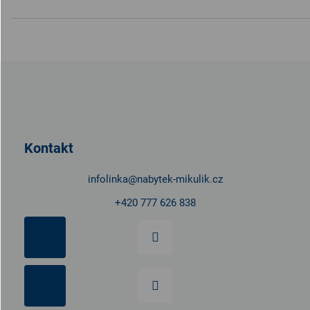
Z
á
p
a
t
Kontakt
í
infolinka
@
nabytek-mikulik.cz
+420 777 626 838