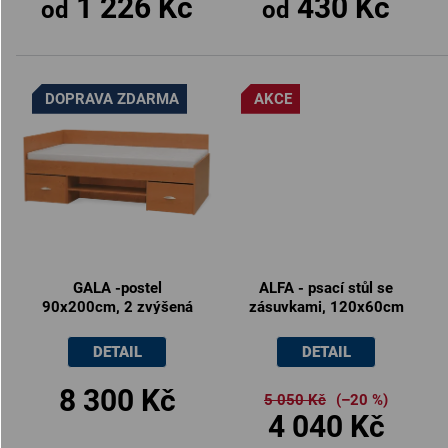
1 226 Kč
430 Kč
od
od
DOPRAVA ZDARMA
AKCE
GALA -postel
ALFA - psací stůl se
90x200cm, 2 zvýšená
zásuvkami, 120x60cm
čela (včetně roštu)
DETAIL
DETAIL
8 300 Kč
5 050 Kč
(–20 %)
4 040 Kč