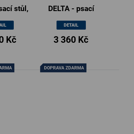
ací stůl,
DELTA - psací
60cm
stůl, 90x56cm
AIL
DETAIL
0 Kč
3 360 Kč
DARMA
DOPRAVA ZDARMA