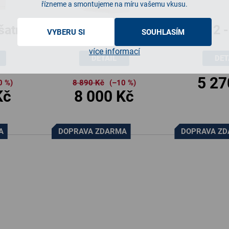
řízneme a smontujeme na míru vašemu vkusu.
šatní
JONY 11 - rohová
JONY 2 
VYBERU SI
SOUHLASÍM
icí a
skříň,
se zás
více informací
DETAIL
DET
mi,
75x75x205cm
80x
5 27
05cm
0 %)
8 890 Kč
(–10 %)
Kč
8 000 Kč
A
DOPRAVA ZDARMA
DOPRAVA Z