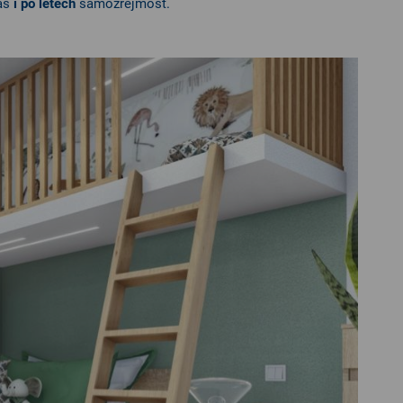
nás
i po letech
samozřejmost.