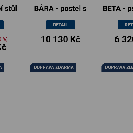
í stůl
BÁRA - postel s
BETA - ps
ami,
lamelovými rošty
135x
DETAIL
DET
cm
90x200cm
10 130 Kč
6 32
0 %)
Kč
A
DOPRAVA ZDARMA
DOPRAVA Z