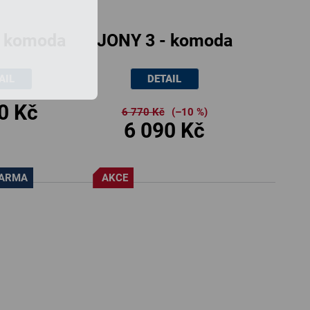
t
ů
- komoda
JONY 3 - komoda
uvkami,
se zásuvkami a
AIL
DETAIL
86cm
dvířky, 130x86cm
0 Kč
6 770 Kč
(–10 %)
6 090 Kč
DARMA
AKCE