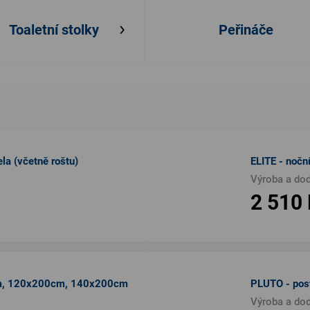
Toaletní stolky
Peřináče
la (včetně roštu)
ELITE - noč
Výroba a do
2 510
m, 120x200cm, 140x200cm
PLUTO - pos
Výroba a do