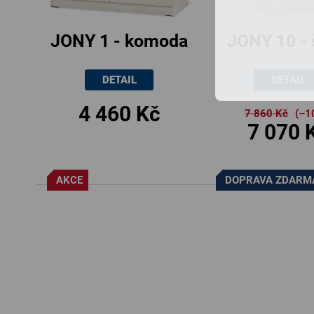
u
k
JONY 1 - komoda
JONY 10 - 
t
se zásuvkou,
skříň s pol
ů
DETAIL
DETAIL
80x86cm
zásuvka
4 460 Kč
80x40.5x2
7 860 Kč
(–1
7 070 
AKCE
DOPRAVA ZDARM