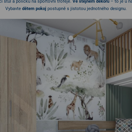
í stůl a poličku na sportovní trofeje.
Ve stejném dekoru
– to je u 
Vybavte
dětem pokoj
postupně s jistotou jednotného designu.