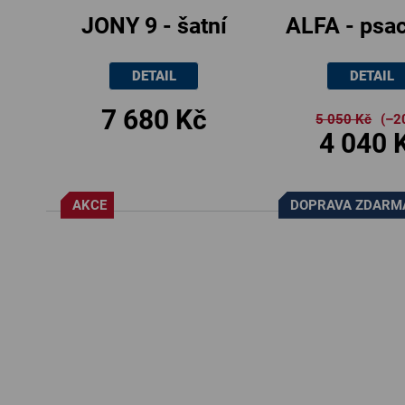
JONY 9 - šatní
ALFA - psac
skříň se
se zásuvk
DETAIL
DETAIL
zásuvkami,
120x60
7 680 Kč
80x52.5x205cm
5 050 Kč
(–2
4 040 
AKCE
DOPRAVA ZDARM