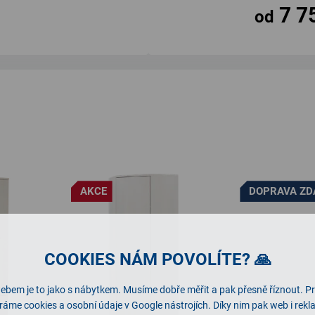
7 7
od
AKCE
DOPRAVA Z
COOKIES NÁM POVOLÍTE? 🙏
ebem je to jako s nábytkem. Musíme dobře měřit a pak přesně říznout. P
ráme cookies a osobní údaje v Google nástrojích. Díky nim pak web i rek