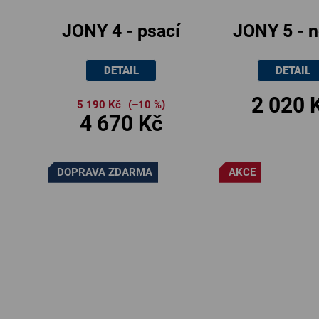
JONY 4 - psací
JONY 5 - n
stůl, 120x60.5cm
stolek 
DETAIL
DETAIL
zásuvko
2 020 
poličko
5 190 Kč
(–10 %)
4 670 Kč
50x45x40
DOPRAVA ZDARMA
AKCE