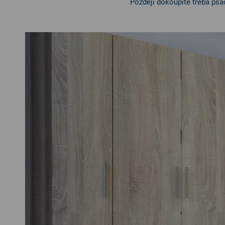
Později dokoupíte třeba psac