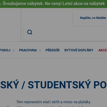

Šroubujeme nábytek. Ne ceny! Letní akce na nábytek
 POKOJ
PRACOVNA
PŘEDSÍŇ
BYTOVÉ DOPLŇKY
AKCE
SKÝ / STUDENTSKÝ P
Těm nejmenším stačí skříň a místo na plyšáky.