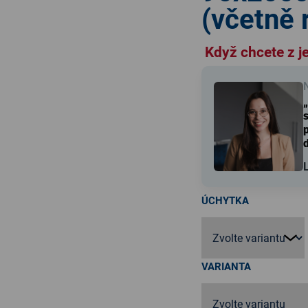
(včetně 
Když chcete z 
„
s
p
L
ÚCHYTKA
VARIANTA