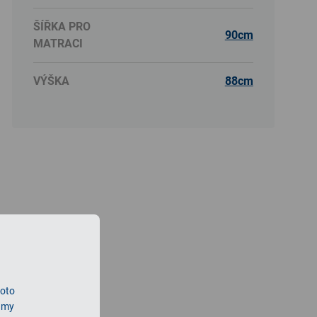
ŠÍŘKA PRO
90cm
MATRACI
VÝŠKA
88cm
roto
lamy