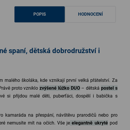
POPIS
HODNOCENÍ
né spaní, dětská dobrodružství i
 malého školáka, kde vznikají první velká přátelství. Za
Právě proto vzniklo
zvýšené lůžko DUO
– dětská
postel s
é si přijdou malé děti, puberťáci, dospělí i babička s
pro kamaráda na přespání, návštěvu prarodičů nebo pro
eré nemusíte mít na očích. Vše je
elegantně ukryté
pod