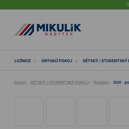
Přejít

na
obsah
LOŽNICE
OBÝVACÍ POKOJ
DĚTSKÝ / STUDENTSKÝ
Domů
DĚTSKÝ / STUDENTSKÝ POKOJ
Postele
DUO - po