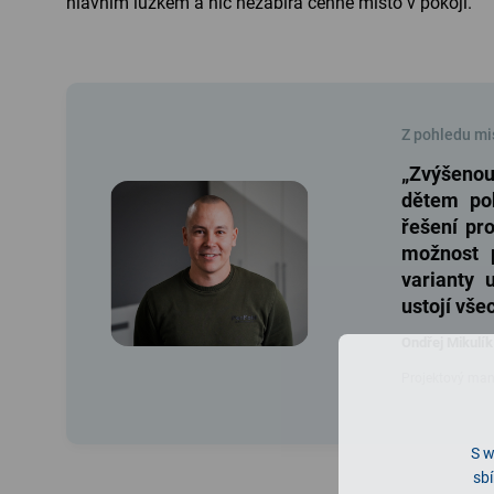
hlavním lůžkem a nic nezabírá cenné místo v pokoji.
Z pohledu mi
„Zvýšenou
dětem poh
řešení pr
možnost p
varianty 
ustojí vše
Ondřej Mikulí
Projektový mana
S w
sbí