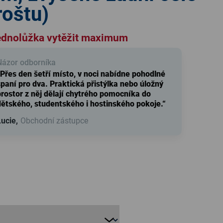
roštu)
jednolůžka vytěžit maximum
Názor odborníka
Přes den šetří místo, v noci nabídne pohodlné
paní pro dva. Praktická přistýlka nebo úložný
rostor z něj dělají chytrého pomocníka do
dětského, studentského i hostinského pokoje.“
ucie,
Obchodní zástupce