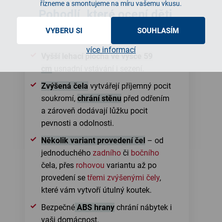
řízneme a smontujeme na míru vašemu vkusu.
Pohodlí, které ocení děti
i rodiče
VYBERU SI
SOUHLASÍM
více informací
Vyšší lehací plocha ve výšce 59
cm
usnadní vstávání i sezení.
Zvýšená čela
vytvářejí příjemný pocit
soukromí,
chrání stěnu
před odřením
a zároveň dodávají lůžku pocit
pevnosti a odolnosti.
Několik variant provedení čel
– od
jednoduchého
zadního
či
bočního
čela, přes
rohovou
variantu až po
provedení se
třemi zvýšenými čely
,
které vám vytvoří útulný koutek.
Bezpečné
ABS hrany
chrání nábytek i
vaši domácnost.