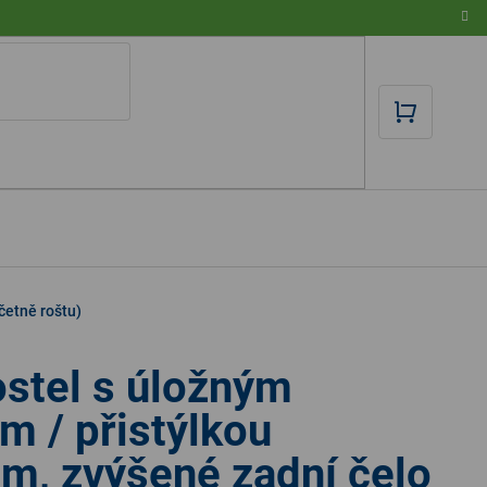
NÁKUPN
KOŠÍK
četně roštu)
stel s úložným
m / přistýlkou
m, zvýšené zadní čelo