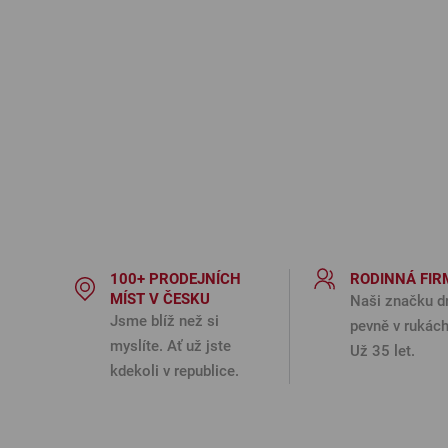
100+ PRODEJNÍCH
RODINNÁ FIR
MÍST V ČESKU
Naši značku d
Jsme blíž než si
pevně v rukách
myslíte. Ať už jste
Už 35 let.
kdekoli v republice.