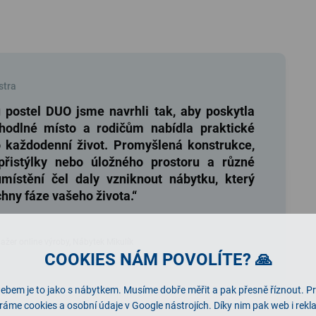
stra
 postel DUO jsme navrhli tak, aby poskytla
odlné místo a rodičům nabídla praktické
o každodenní život. Promyšlená konstrukce,
řistýlky nebo úložného prostoru a různé
umístění čel daly vzniknout nábytku, který
chny fáze vašeho života.“
k
žer online výroby, Nábytek Mikulík
COOKIES NÁM POVOLÍTE? 🙏
ebem je to jako s nábytkem. Musíme dobře měřit a pak přesně říznout. P
ráme cookies a osobní údaje v Google nástrojích. Díky nim pak web i rek