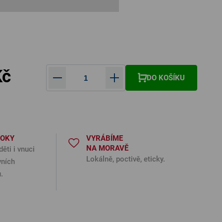
Kč
DO KOŠÍKU
Měrná cena:
ROKY
VYRÁBÍME
NA MORAVĚ
děti i vnuci
Lokálně, poctivě, eticky.
vních
.