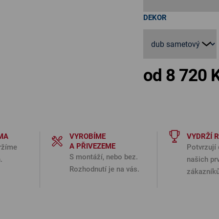
DEKOR
od
8 720 
MA
VYROBÍME
VYDRŽÍ 
A PŘIVEZEME
ržíme
Potvrzují 
S montáží, nebo bez.
.
našich pr
Rozhodnutí je na vás.
zákazníků