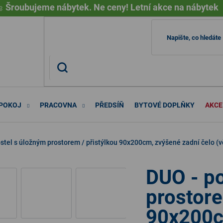

Šroubujeme nábytek. Ne ceny! Letní akce na nábytek
 POKOJ
PRACOVNA
PŘEDSÍŇ
BYTOVÉ DOPLŇKY
AKCE
stel s úložným prostorem / přistýlkou 90x200cm, zvýšené zadní čelo (v
DUO - po
prostore
90x200c