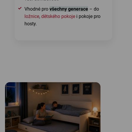
Vhodné pro
všechny generace
– do
ložnice
,
dětského pokoje
i pokoje pro
hosty.