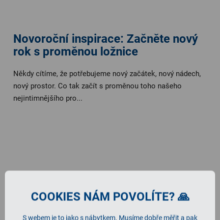
Novoroční inspirace: Začněte nový
rok s proměnou ložnice
Někdy cítíme, že potřebujeme nový začátek, nový nádech,
nový prostor. Co tak začít s proměnou toho našeho
nejintimnějšího pro...
COOKIES NÁM POVOLÍTE? 🙏
S webem je to jako s nábytkem. Musíme dobře měřit a pak