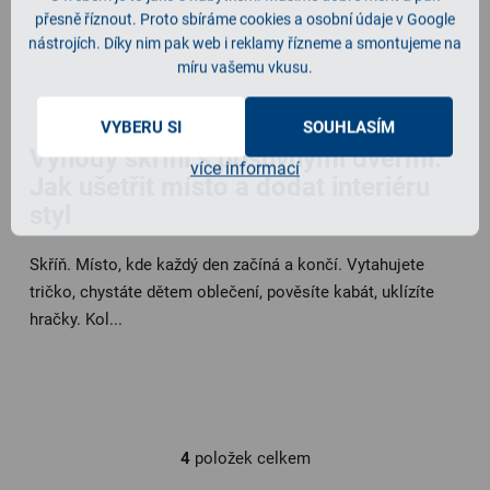
přesně říznout. Proto sbíráme cookies a osobní údaje v Google
nástrojích. Díky nim pak web i reklamy řízneme a smontujeme na
míru vašemu vkusu.
VYBERU SI
SOUHLASÍM
Výhody skříní s posuvnými dveřmi:
více informací
Jak ušetřit místo a dodat interiéru
styl
Skříň. Místo, kde každý den začíná a končí. Vytahujete
tričko, chystáte dětem oblečení, pověsíte kabát, uklízíte
hračky. Kol...
4
položek celkem
O