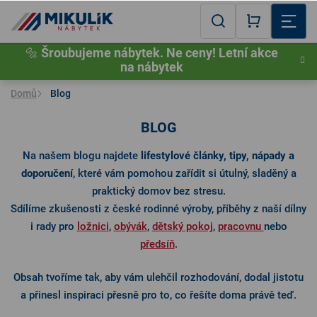
Přejít
na
Hledat
NÁKUPNÍ
obsah
🔩
Šroubujeme nábytek. Ne ceny! Letní akce
KOŠÍK
na nábytek
Domů
Blog
BLOG
Na našem blogu najdete
lifestylové články, tipy, nápady a
DĚ
doporučení
, které vám pomohou zařídit si útulný, sladěný a
S
praktický domov bez stresu.
P
Sdílíme zkušenosti z české rodinné výroby, příběhy z naší dílny
i rady pro
ložnici
,
obývák
,
dětský pokoj
,
pracovnu
nebo
P
předsíň
.
Obsah tvoříme tak, aby vám ulehčil rozhodování, dodal jistotu
a přinesl inspiraci přesně pro to, co řešíte doma právě teď.