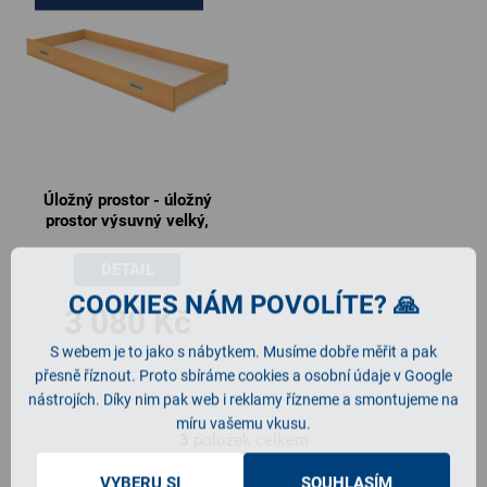
Úložný prostor - úložný
prostor výsuvný velký,
198x19x80cm
DETAIL
COOKIES NÁM POVOLÍTE? 🙏
3 080 Kč
S webem je to jako s nábytkem. Musíme dobře měřit a pak
přesně říznout. Proto sbíráme cookies a osobní údaje v Google
nástrojích. Díky nim pak web i reklamy řízneme a smontujeme na
míru vašemu vkusu.
3
položek celkem
O
v
VYBERU SI
SOUHLASÍM