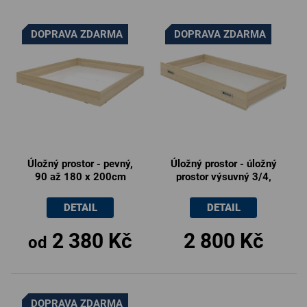
V
ý
DOPRAVA ZDARMA
DOPRAVA ZDARMA
p
i
s
p
r
o
d
Úložný prostor - pevný,
Úložný prostor - úložný
u
90 až 180 x 200cm
prostor výsuvný 3/4,
k
150x19x80cm
t
DETAIL
DETAIL
ů
2 380 Kč
2 800 Kč
od
DOPRAVA ZDARMA