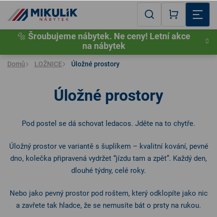
Přejít
na
Hledat
NÁKUPNÍ
obsah
🔩
Šroubujeme nábytek. Ne ceny! Letní akce
KOŠÍK
na nábytek
Domů
LOŽNICE
Úložné prostory
Úložné prostory
DĚ
Pod postel se dá schovat ledacos. Jděte na to chytře.
S
P
Úložný prostor ve variantě s šuplíkem – kvalitní kování, pevné
dno, kolečka připravená vydržet “jízdu tam a zpět”. Každý den,
P
dlouhé týdny, celé roky.
Nebo jako pevný prostor pod roštem, který odklopíte jako nic
a zavřete tak hladce, že se nemusíte bát o prsty na rukou.