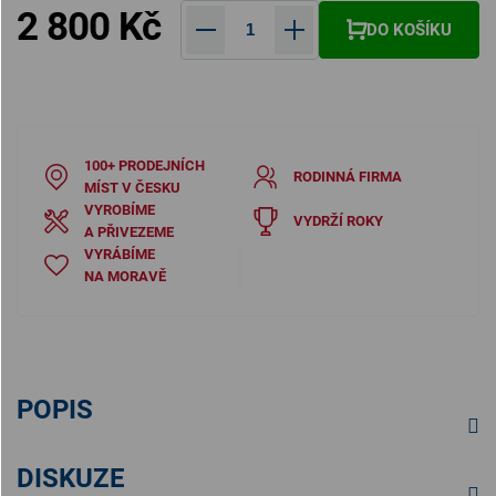
2 800 Kč
DO KOŠÍKU
Měrná cena:
100+ PRODEJNÍCH
RODINNÁ FIRMA
MÍST V ČESKU
VYROBÍME
VYDRŽÍ ROKY
A PŘIVEZEME
VYRÁBÍME
NA MORAVĚ
POPIS
DISKUZE