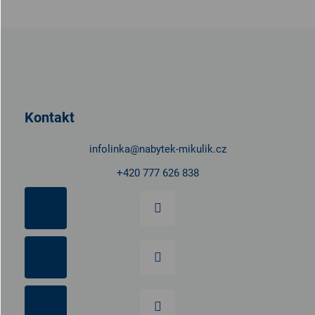
Z
á
p
a
t
Kontakt
í
infolinka
@
nabytek-mikulik.cz
+420 777 626 838