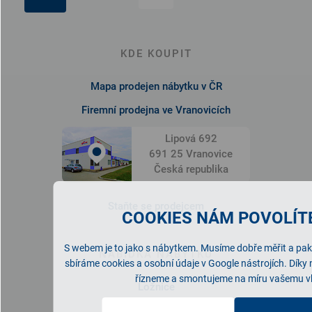
KDE KOUPIT
Mapa prodejen nábytku v ČR
Firemní prodejna ve Vranovicích
Lipová 692
691 25 Vranovice
Česká republika
Staňte se prodejcem
COOKIES NÁM POVOLÍTE
S webem je to jako s nábytkem. Musíme dobře měřit a pak 
NABÍDKA NÁBYTKU
sbíráme cookies a osobní údaje v Google nástrojích. Díky
řízneme a smontujeme na míru vašemu v
Ložnice
Obývací pokoj