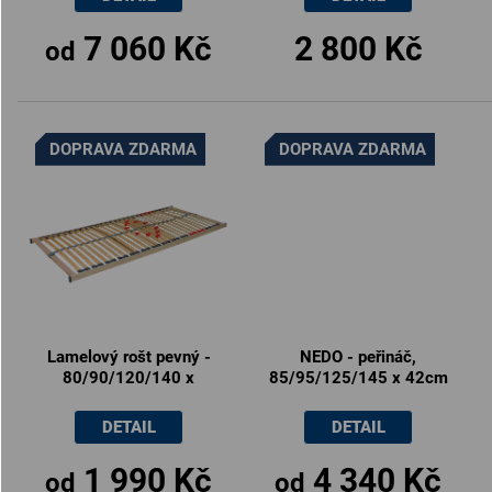
7 060 Kč
2 800 Kč
od
DOPRAVA ZDARMA
DOPRAVA ZDARMA
Lamelový rošt pevný -
NEDO - peřináč,
80/90/120/140 x
85/95/125/145 x 42cm
200cm
DETAIL
DETAIL
1 990 Kč
4 340 Kč
od
od