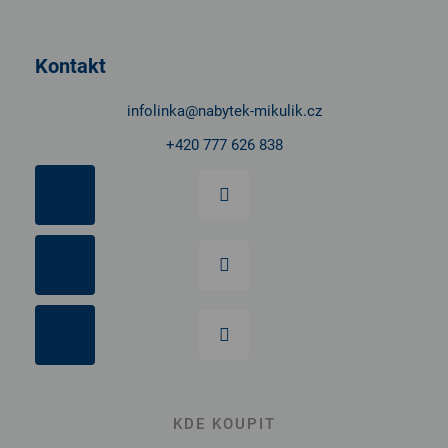
p
a
t
Kontakt
í
infolinka
@
nabytek-mikulik.cz
+420 777 626 838
KDE KOUPIT