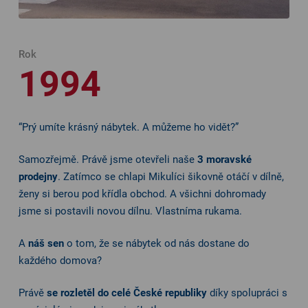
Rok
1994
“Prý umíte krásný nábytek. A můžeme ho vidět?”
Samozřejmě. Právě jsme otevřeli naše
3 moravské
prodejny
. Zatímco se chlapi Mikulíci šikovně otáčí v dílně,
ženy si berou pod křídla obchod. A všichni dohromady
jsme si postavili novou dílnu. Vlastníma rukama.
A
náš sen
o tom, že se nábytek od nás dostane do
každého domova?
Právě
se rozletěl do celé České republiky
díky spolupráci s