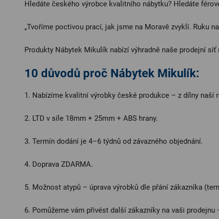
Hledáte českého výrobce kvalitního nábytku? Hledáte férové
„Tvoříme poctivou prací, jak jsme na Moravě zvyklí. Ruku na
Produkty Nábytek Mikulík nabízí výhradně naše prodejní síť 
10 důvodů proč Nábytek Mikulík:
1. Nabízíme kvalitní výrobky české produkce – z dílny naší r
2. LTD v síle 18mm + 25mm + ABS hrany.
3. Termín dodání je 4–6 týdnů od závazného objednání.
4. Doprava ZDARMA.
5. Možnost atypů – úprava výrobků dle přání zákazníka (ter
6. Pomůžeme vám přivést další zákazníky na vaši prodejnu 