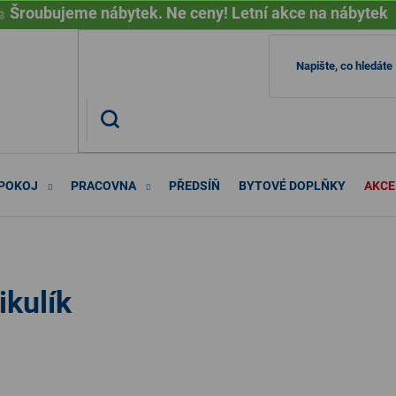

Šroubujeme nábytek. Ne ceny! Letní akce na nábytek
 POKOJ
PRACOVNA
PŘEDSÍŇ
BYTOVÉ DOPLŇKY
AKCE
kulík