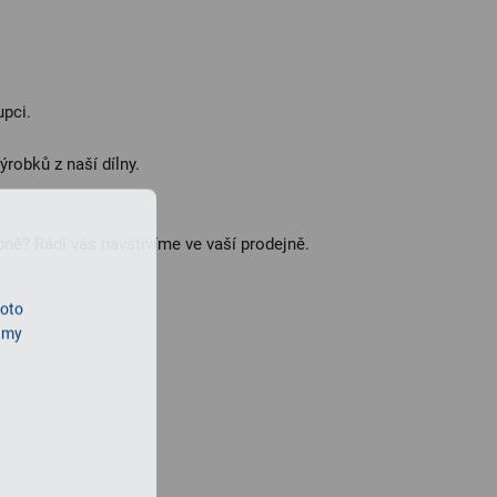
upci.
robků z naší dílny.
ně? Rádi vás navštívíme ve vaší prodejně.
roto
lamy