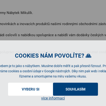
irmy Nábytek Mikulík.
 novinkách a inovacích produktů našimi rodinnými obchodními zást
ádi oslovili s nabídkou spolupráce a nabídli vám dodávky českých vý
spolupráci nás neváhejte kontaktovat. Chcete se s námi poznat osob
COOKIES NÁM POVOLÍTE? 🙏
ebem je to jako s nábytkem. Musíme dobře měřit a pak přesně říznout. P
ráme cookies a osobní údaje v Google nástrojích. Díky nim pak web i rek
řízneme a smontujeme na míru vašemu vkusu.
VYBERU SI
SOUHLASÍM
více informací