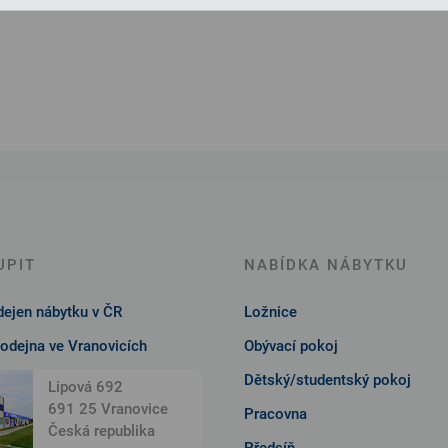
UPIT
NABÍDKA NÁBYTKU
ejen nábytku v ČR
Ložnice
rodejna ve Vranovicích
Obývací pokoj
Dětský/studentský pokoj
Lipová 692
691 25 Vranovice
Pracovna
Česká republika
Předsíň