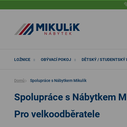
Přejít

na
obsah
LOŽNICE
OBÝVACÍ POKOJ
DĚTSKÝ / STUDENTSKÝ
Domů
Spolupráce s Nábytkem Mikulík
Spolupráce s Nábytkem Mi
Pro velkoodběratele