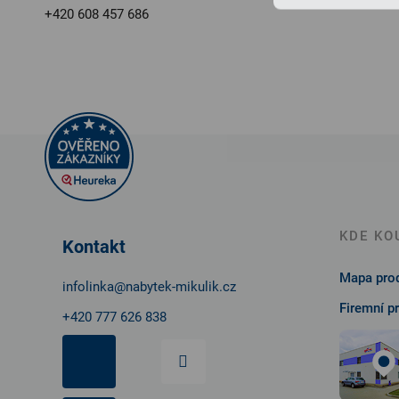
+420 608 457 686
Z
á
p
a
t
KDE KO
Kontakt
í
Mapa prod
infolinka
@
nabytek-mikulik.cz
Firemní p
+420 777 626 838