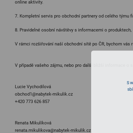
online aktivity.
7. Kompletní servis pro obchodní partnery od celého týmu f
8. Pravidelné osobní návštěvy s informacemi o produktech,
V rámci rozšiřování naší obchodní sítě po ČR, bychom vás r
V případě vašeho zájmu, nebo pro další bližší informace o 
S w
Lucie Vychodilová
sbí
obchod1@nabytek-mikulik.cz
+420 773 626 857
Renata Mikulíková
renata.mikulikova@nabytek-mikulik.cz