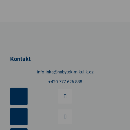
Z
á
p
a
t
Kontakt
í
infolinka
@
nabytek-mikulik.cz
+420 777 626 838