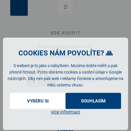
KDE KOUPIT
Mapa prodejen nábytku v ČR
COOKIES NÁM POVOLÍTE? 🙏
Firemní prodejna ve Vranovicích
S webem je to jako s nábytkem. Musíme dobře měřit a pak
Lipová 692
přesně říznout. Proto sbíráme cookies a osobní údaje v Google
691 25 Vranovice
nástrojích. Díky nim pak web i reklamy řízneme a smontujeme na
Česká republika
míru vašemu vkusu.
Staňte se prodejcem
VYBERU SI
SOUHLASÍM
více informací
NABÍDKA NÁBYTKU