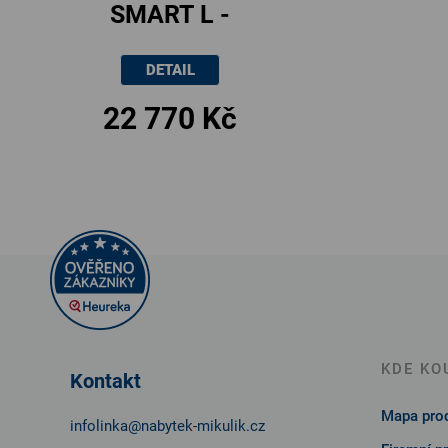
SMART L -
dvoulůžko s LED
DETAIL
páskem,
22 770 Kč
180x200cm
Z
á
p
a
t
KDE KO
Kontakt
í
Mapa prod
infolinka
@
nabytek-mikulik.cz