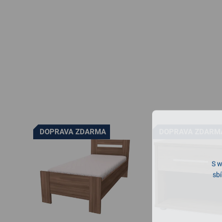
DOPRAVA ZDARMA
DOPRAVA ZDARM
S w
sbí