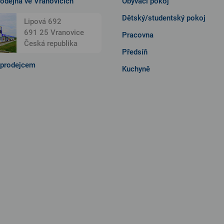
rodejna ve Vranovicích
Obývací pokoj
Dětský/studentský pokoj
Lipová 692
691 25 Vranovice
Pracovna
Česká republika
Předsíň
 prodejcem
Kuchyně