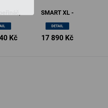
peřináč,
SMART XL -
25/145 x
dvoulůžko,
AIL
DETAIL
cm
180x200cm
40 Kč
17 890 Kč