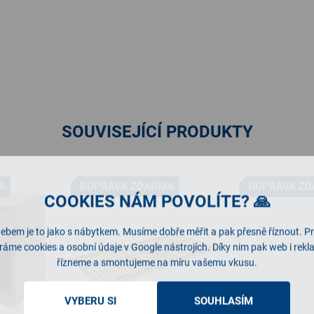
SOUVISEJÍCÍ PRODUKTY
A
DOPRAVA ZDARMA
DOPRAVA Z
COOKIES NÁM POVOLÍTE? 🙏
ebem je to jako s nábytkem. Musíme dobře měřit a pak přesně říznout. P
ráme cookies a osobní údaje v Google nástrojích. Díky nim pak web i rek
řízneme a smontujeme na míru vašemu vkusu.
VYBERU SI
SOUHLASÍM