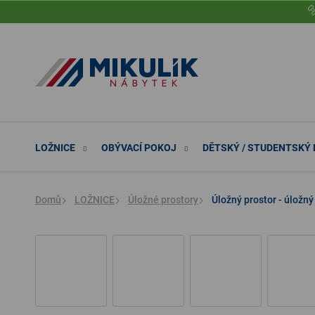
Přejít

na
obsah
LOŽNICE
OBÝVACÍ POKOJ
DĚTSKÝ / STUDENTSKÝ
Domů
LOŽNICE
Úložné prostory
Úložný prostor - úložn