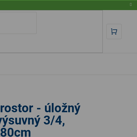
NÁKUPN
KOŠÍK
rostor - úložný
výsuvný 3/4,
x80cm