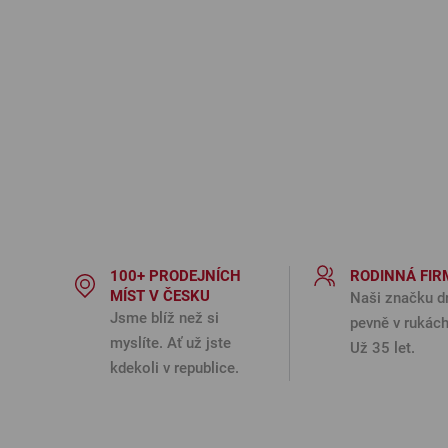
100+ PRODEJNÍCH
RODINNÁ FIR
MÍST V ČESKU
Naši značku d
Jsme blíž než si
pevně v rukách
myslíte. Ať už jste
Už 35 let.
kdekoli v republice.