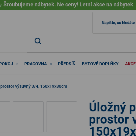

Šroubujeme nábytek. Ne ceny! Letní akce na nábytek
 POKOJ
PRACOVNA
PŘEDSÍŇ
BYTOVÉ DOPLŇKY
AKCE
ý prostor výsuvný 3/4, 150x19x80cm
Úložný p
prostor 
150x19