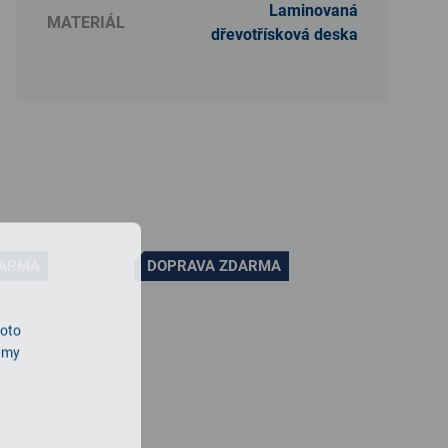
Laminovaná
MATERIÁL
dřevotřísková deska
DARMA
DOPRAVA ZDARMA
roto
lamy