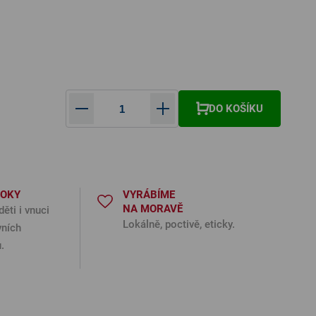
DO KOŠÍKU
ná cena:
ROKY
VYRÁBÍME
NA MORAVĚ
děti i vnuci
Lokálně, poctivě, eticky.
vních
.