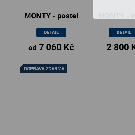
MONTY - postel
MONTY - n
80x200cm /
stolek s po
DETAIL
DETAIL
90x200cm
a zásuvk
7 060 Kč
2 800 
50x40x4
od
DOPRAVA ZDARMA