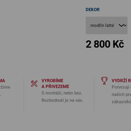
DEKOR
2 800 Kč
Měr
MA
VYROBÍME
VYDRŽÍ 
A PŘIVEZEME
ržíme
Potvrzují 
S montáží, nebo bez.
.
našich pr
Rozhodnutí je na vás.
zákazníků