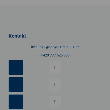
ý
Z
p
á
i
p
s
u
a
t
Kontakt
í
infolinka
@
nabytek-mikulik.cz
+420 777 626 838