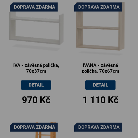
ý
DOPRAVA ZDARMA
DOPRAVA ZDARMA
p
i
s
p
r
o
d
IVA - závěsná polička,
IVANA - závěsná
u
70x37cm
polička, 70x67cm
k
t
DETAIL
DETAIL
ů
970 Kč
1 110 Kč
DOPRAVA ZDARMA
DOPRAVA ZDARMA