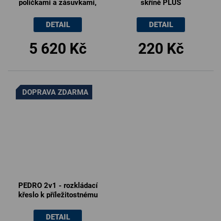
poličkami a zásuvkami,
skříně PLUS
140x30x185cm
DETAIL
DETAIL
5 620 Kč
220 Kč
DOPRAVA ZDARMA
PEDRO 2v1 - rozkládací
křeslo k příležitostnému
využití na spaní
DETAIL