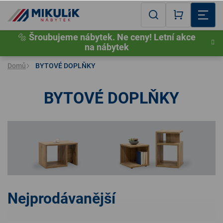
Přejít
na
Hledat
NÁKUPNÍ
obsah
🔩
Šroubujeme nábytek. Ne ceny! Letní akce
KOŠÍK
na nábytek
Domů
BYTOVÉ DOPLŇKY
BYTOVÉ DOPLŇKY
DĚ
S
P
P
Nejprodávanější