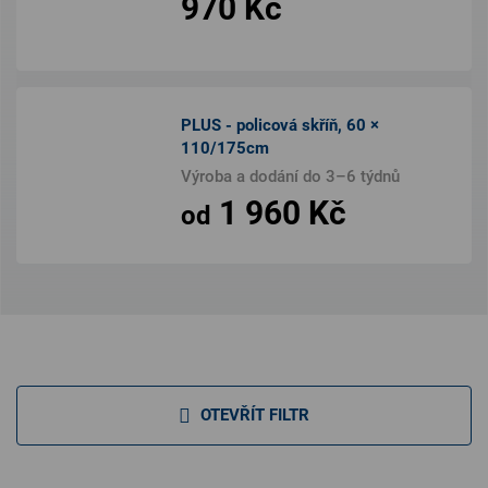
970 Kč
PLUS - policová skříň, 60 ×
110/175cm
Výroba a dodání do 3–6 týdnů
1 960 Kč
od
OTEVŘÍT FILTR
V