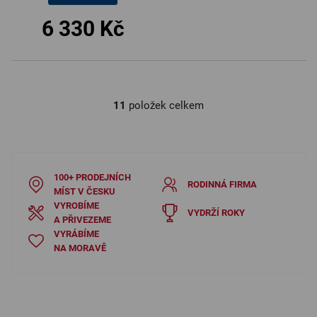
6 330 Kč
11
položek celkem
O
v
l
á
d
100+ PRODEJNÍCH
RODINNÁ FIRMA
a
MÍST V ČESKU
c
VYROBÍME
VYDRŽÍ ROKY
í
A PŘIVEZEME
VYRÁBÍME
p
NA MORAVĚ
r
v
k
y
v