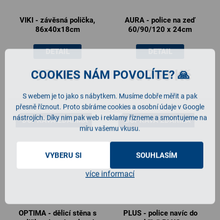
VIKI - závěsná polička,
AURA - police na zeď
86x40x18cm
60/90/120 x 24cm
DETAIL
DETAIL
970 Kč
760 Kč
COOKIES NÁM POVOLÍTE? 🙏
od
S webem je to jako s nábytkem. Musíme dobře měřit a pak
přesně říznout. Proto sbíráme cookies a osobní údaje v Google
nástrojích. Díky nim pak web i reklamy řízneme a smontujeme na
DOPRAVA ZDARMA
DOPRAVA ZDARMA
míru vašemu vkusu.
VYBERU SI
SOUHLASÍM
více informací
OPTIMA - dělicí stěna s
PLUS - police navíc do