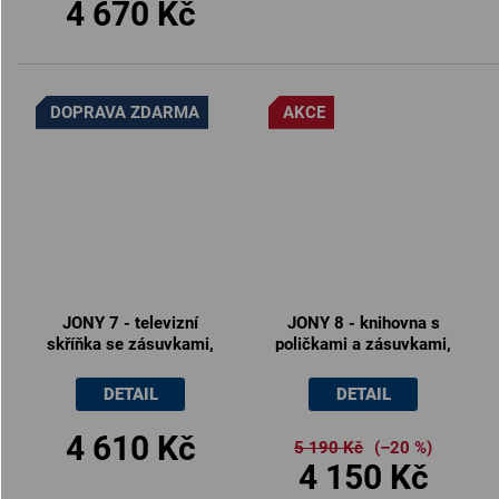
4 670 Kč
DOPRAVA ZDARMA
AKCE
JONY 7 - televizní
JONY 8 - knihovna s
skříňka se zásuvkami,
poličkami a zásuvkami,
120x40.5x45cm
50x40.5x205cm
DETAIL
DETAIL
4 610 Kč
5 190 Kč
(–20 %)
4 150 Kč