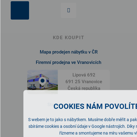
KDE KOUPIT
Mapa prodejen nábytku v ČR
Firemní prodejna ve Vranovicích
Lipová 692
691 25 Vranovice
Česká republika
Staňte se prodejcem
COOKIES NÁM POVOLÍTE
S webem je to jako s nábytkem. Musíme dobře měřit a pak 
NABÍDKA NÁBYTKU
sbíráme cookies a osobní údaje v Google nástrojích. Díky
řízneme a smontujeme na míru vašemu v