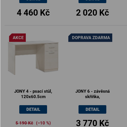
4 460 Kč
2 020 Kč
AKCE
DOPRAVA ZDARMA
JONY 4 - psací stůl,
JONY 6 - závěsná
120x60.5cm
skříňka,
120x32.5x50cm
DETAIL
DETAIL
3 770 Kč
5 190 Kč
(–10 %)