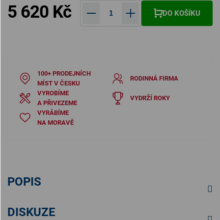
5 620 Kč
DO KOŠÍKU
Měrná cena:
100+ PRODEJNÍCH
RODINNÁ FIRMA
MÍST V ČESKU
VYROBÍME
VYDRŽÍ ROKY
A PŘIVEZEME
VYRÁBÍME
NA MORAVĚ
POPIS
DISKUZE