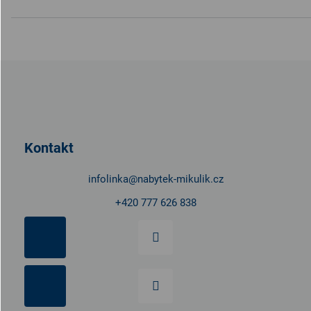
Z
á
p
a
t
Kontakt
í
infolinka
@
nabytek-mikulik.cz
+420 777 626 838