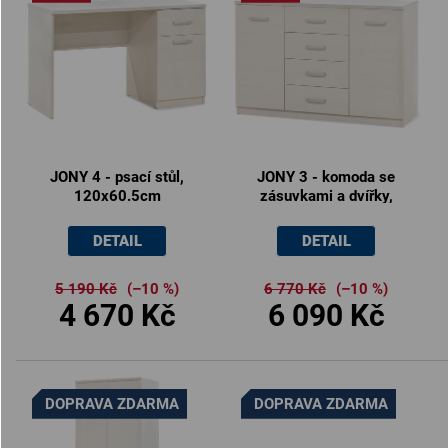
JONY 4 - psací stůl,
JONY 3 - komoda se
120x60.5cm
zásuvkami a dvířky,
130x86cm
DETAIL
DETAIL
5 190 Kč
(–10 %)
6 770 Kč
(–10 %)
4 670 Kč
6 090 Kč
DOPRAVA ZDARMA
DOPRAVA ZDARMA