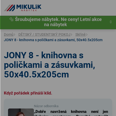
Přejít
na
obsah
🔩
Šroubujeme nábytek. Ne ceny! Letní akce
na nábytek
Domů
DĚTSKÝ / STUDENTSKÝ POKOJ
Skříně
JONY 8 - knihovna s poličkami a zásuvkami, 50x40.5x205cm
JONY 8 - knihovna s
poličkami a zásuvkami,
50x40.5x205cm
Když pořádek přináší klid.
Názor odborníka
„Dobře navržená knihovna není jen