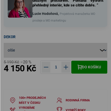
úložným prostorem. Pomáhá vytvořit
přehledný interiér, kde se cítíte dobře. “
Lucie Hodoňová,
Projektová manažerka MO
prodeje a MO marketingu
DEKOR
5 190 Kč
–20 %
4 150 Kč
DO KOŠÍKU
Měrná cena:
100+ PRODEJNÍCH
RODINNÁ FIRMA
MÍST V ČESKU
VYROBÍME
VYDRŽÍ ROKY