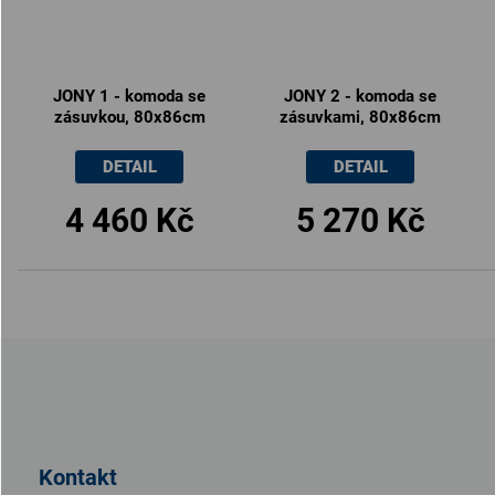
JONY 1 - komoda se
JONY 2 - komoda se
zásuvkou, 80x86cm
zásuvkami, 80x86cm
DETAIL
DETAIL
4 460 Kč
5 270 Kč
Z
á
p
a
t
Kontakt
í