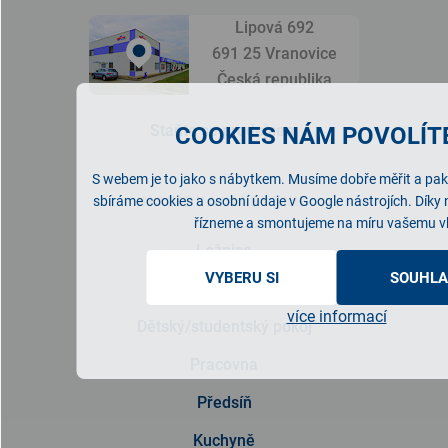
Lipová 692
691 25 Vranovice
Česká republika
Staňte se prodejcem
COOKIES NÁM POVOLÍTE
S webem je to jako s nábytkem. Musíme dobře měřit a pak 
NABÍDKA NÁBYTKU
sbíráme cookies a osobní údaje v Google nástrojích. Díky
řízneme a smontujeme na míru vašemu v
Ložnice
VYBERU SI
SOUHLA
Obývací pokoj
více informací
Dětský/studentský pokoj
Pracovna
Předsíň
Kuchyně