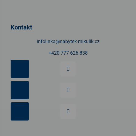
á
p
a
t
Kontakt
í
infolinka
@
nabytek-mikulik.cz
+420 777 626 838