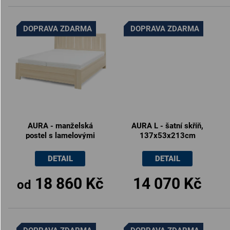
DOPRAVA ZDARMA
DOPRAVA ZDARMA
AURA - manželská
AURA L - šatní skříň,
postel s lamelovými
137x53x213cm
rošty 180x200cm /
160x200cm
DETAIL
DETAIL
18 860 Kč
14 070 Kč
od