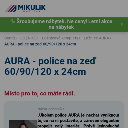
Přejít
na
obsah
🔩
Šroubujeme nábytek. Ne ceny! Letní akce
na nábytek
Domů
LOŽNICE
Ložnicové komplety
Ložnice AURA
AURA - police na zeď 60/90/120 x 24cm
AURA - police na zeď
60/90/120 x 24cm
Místo pro to, co máte rádi.
Názor odborníka
„Úkolem police AURA je nechat vyniknout
to, co na ni postavíte, a zároveň elegantně
propojit celý interiér. Právě jednoduché