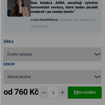
linie kolekce AURA umožňují vytvářet
harmonické sestavy, které budou působit
moderně i po mnoha letech.“
Lucie Dwořáčková,
Obchodník, zák. podpora pro
obch. partnery
ŠÍŘKA
DEKOR
od
760 Kč
DO KOŠÍKU
Měrná cena: