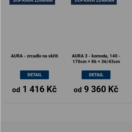
DOPRAVA ZDARMA
DOPRAVA ZDARMA
AURA - zrcadlo na skříň
AURA 3 - komoda, 140 -
170cm × 86 × 36/43cm
DETAIL
DETAIL
1 416 Kč
9 360 Kč
od
od
Z