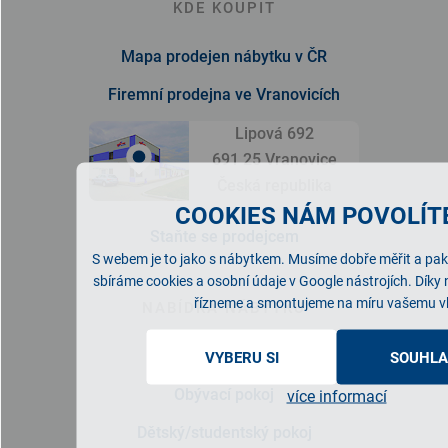
KDE KOUPIT
Mapa prodejen nábytku v ČR
Firemní prodejna ve Vranovicích
Lipová 692
691 25 Vranovice
Česká republika
COOKIES NÁM POVOLÍTE
Staňte se prodejcem
S webem je to jako s nábytkem. Musíme dobře měřit a pak 
sbíráme cookies a osobní údaje v Google nástrojích. Díky
řízneme a smontujeme na míru vašemu v
NABÍDKA NÁBYTKU
Ložnice
VYBERU SI
SOUHLA
Obývací pokoj
více informací
Dětský/studentský pokoj