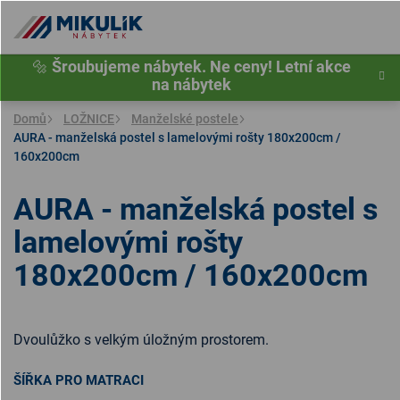
Přejít
na
obsah
🔩
Šroubujeme nábytek. Ne ceny! Letní akce
na nábytek
Domů
LOŽNICE
Manželské postele
AURA - manželská postel s lamelovými rošty 180x200cm /
160x200cm
AURA - manželská postel s
lamelovými rošty
180x200cm / 160x200cm
Dvoulůžko s velkým úložným prostorem.
ŠÍŘKA PRO MATRACI