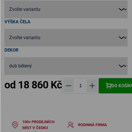
VÝŠKA ČELA
DEKOR
od
18 860 Kč
DO KOŠÍK
Měrná cena:
100+ PRODEJNÍCH
RODINNÁ FIRMA
MÍST V ČESKU