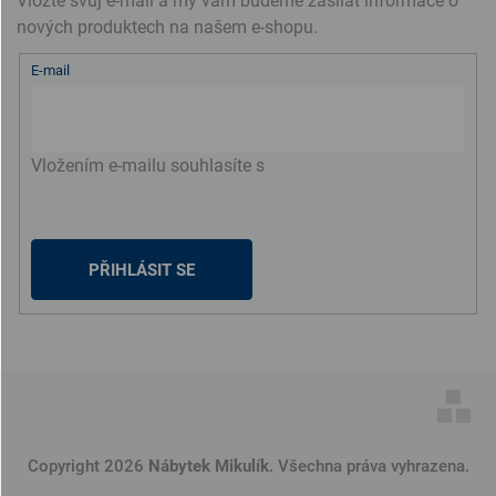
Vložte svůj e-mail a my vám budeme zasílat informace o
nových produktech na našem e-shopu.
E-mail
Vložením e-mailu souhlasíte s
podmínkami ochrany
osobních údajů
PŘIHLÁSIT SE
Copyright 2026
Nábytek Mikulík
. Všechna práva vyhrazena.