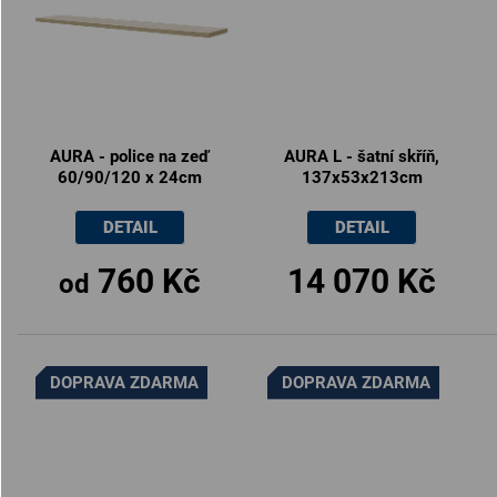
AURA - police na zeď
AURA L - šatní skříň,
60/90/120 x 24cm
137x53x213cm
DETAIL
DETAIL
760 Kč
14 070 Kč
od
DOPRAVA ZDARMA
DOPRAVA ZDARMA