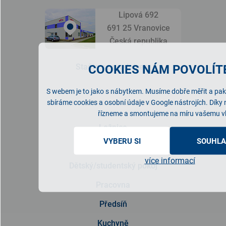
Lipová 692
691 25 Vranovice
Česká republika
Staňte se prodejcem
COOKIES NÁM POVOLÍTE
S webem je to jako s nábytkem. Musíme dobře měřit a pak 
NABÍDKA NÁBYTKU
sbíráme cookies a osobní údaje v Google nástrojích. Díky
řízneme a smontujeme na míru vašemu v
Ložnice
VYBERU SI
SOUHLA
Obývací pokoj
více informací
Dětský/studentský pokoj
Pracovna
Předsíň
Kuchyně