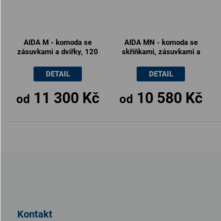
AIDA M - komoda se
AIDA MN - komoda se
zásuvkami a dvířky, 120
skříňkami, zásuvkami a
až 140cm × 86 × 40cm
poličkou, 120 až 140cm
× 86 × 40cm
DETAIL
DETAIL
11 300 Kč
10 580 Kč
od
od
Z
á
p
a
t
Kontakt