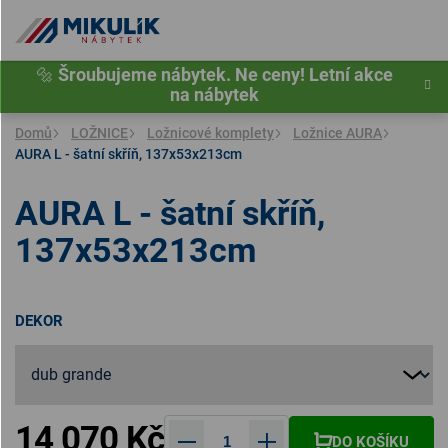
Přejít
na
obsah
🔩
Šroubujeme nábytek. Ne ceny! Letní akce
na nábytek
Domů
LOŽNICE
Ložnicové komplety
Ložnice AURA
AURA L - šatní skříň, 137x53x213cm
AURA L - šatní skříň,
137x53x213cm
DEKOR
14 070 Kč
DO KOŠÍKU