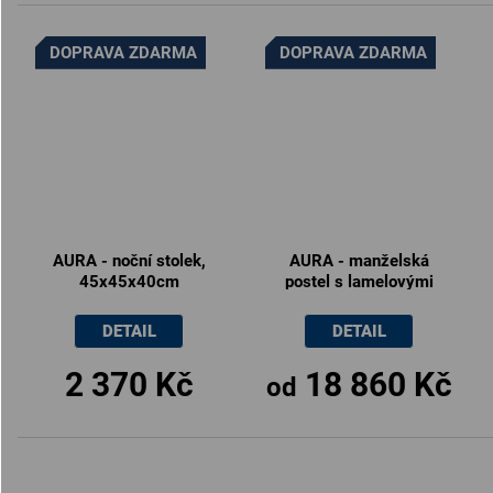
DOPRAVA ZDARMA
DOPRAVA ZDARMA
AURA - noční stolek,
AURA - manželská
45x45x40cm
postel s lamelovými
rošty 180x200cm /
160x200cm
DETAIL
DETAIL
2 370 Kč
18 860 Kč
od