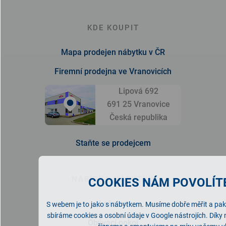
KDE KOUPIT
Mapa prodejen nábytku v ČR
Firemní prodejna ve Vranovicích
Lipová 692
691 25 Vranovice
Česká republika
Staňte se prodejcem
NABÍDKA NÁBYTKU
COOKIES NÁM POVOLÍTE
Ložnice
S webem je to jako s nábytkem. Musíme dobře měřit a pak 
sbíráme cookies a osobní údaje v Google nástrojích. Díky
Obývací pokoj