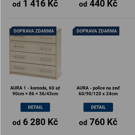
1 416 Kč
440 Kč
od
od
DOPRAVA ZDARMA
DOPRAVA ZDARMA
AURA 1 - komoda, 60 až
AURA - police na zeď
90cm × 86 × 36/43cm
60/90/120 x 24cm
DETAIL
DETAIL
6 280 Kč
760 Kč
od
od