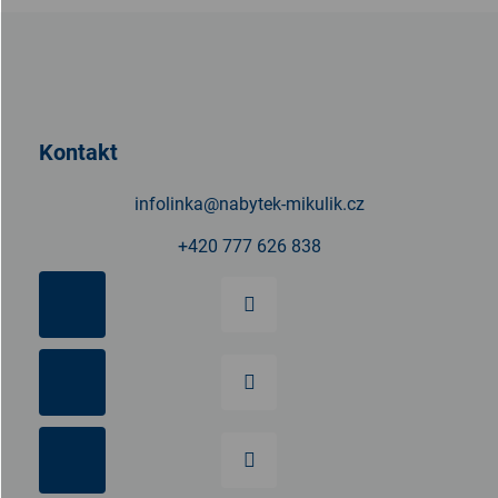
Z
á
p
a
t
Kontakt
í
infolinka
@
nabytek-mikulik.cz
+420 777 626 838