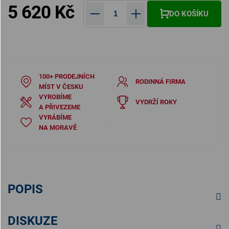
5 620 Kč
DO KOŠÍKU
Měrná cena:
100+ PRODEJNÍCH
RODINNÁ FIRMA
MÍST V ČESKU
VYROBÍME
VYDRŽÍ ROKY
A PŘIVEZEME
VYRÁBÍME
NA MORAVĚ
POPIS
DISKUZE