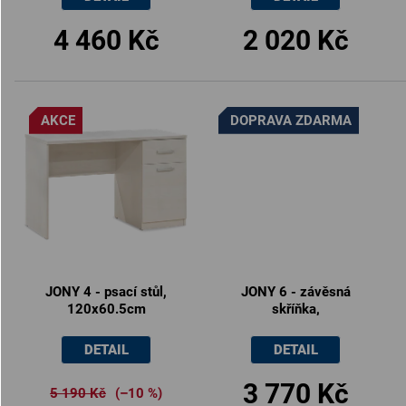
4 460 Kč
2 020 Kč
AKCE
DOPRAVA ZDARMA
JONY 4 - psací stůl,
JONY 6 - závěsná
120x60.5cm
skříňka,
120x32.5x50cm
DETAIL
DETAIL
3 770 Kč
5 190 Kč
(–10 %)