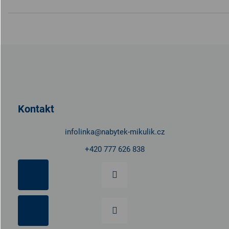
Z
á
p
a
t
Kontakt
í
infolinka
@
nabytek-mikulik.cz
+420 777 626 838