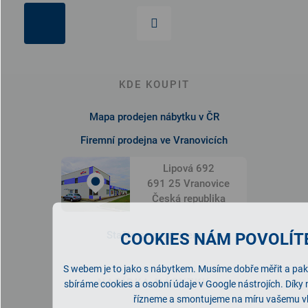
KDE KOUPIT
Mapa prodejen nábytku v ČR
Firemní prodejna ve Vranovicích
Lipová 692
691 25 Vranovice
Česká republika
Staňte se prodejcem
COOKIES NÁM POVOLÍTE
S webem je to jako s nábytkem. Musíme dobře měřit a pak 
NABÍDKA NÁBYTKU
sbíráme cookies a osobní údaje v Google nástrojích. Díky
řízneme a smontujeme na míru vašemu v