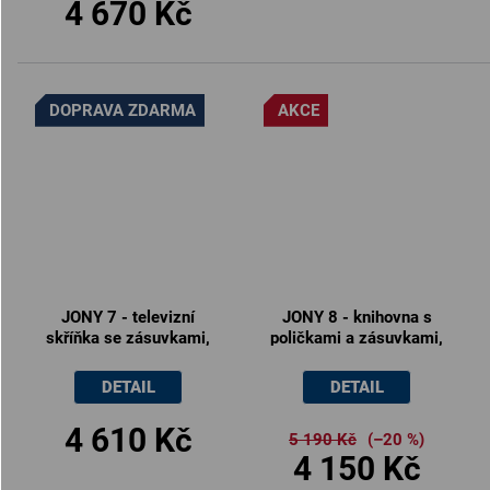
4 670 Kč
DOPRAVA ZDARMA
AKCE
JONY 7 - televizní
JONY 8 - knihovna s
skříňka se zásuvkami,
poličkami a zásuvkami,
120x40.5x45cm
50x40.5x205cm
DETAIL
DETAIL
4 610 Kč
5 190 Kč
(–20 %)
4 150 Kč