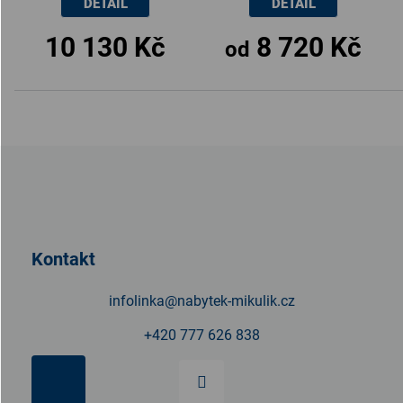
DETAIL
DETAIL
10 130 Kč
8 720 Kč
od
Z
á
p
a
t
Kontakt
í
infolinka
@
nabytek-mikulik.cz
+420 777 626 838