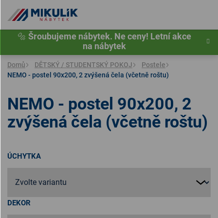
Přejít
na
obsah
🔩
Šroubujeme nábytek. Ne ceny! Letní akce
na nábytek
Domů
DĚTSKÝ / STUDENTSKÝ POKOJ
Postele
NEMO - postel 90x200, 2 zvýšená čela (včetně roštu)
NEMO - postel 90x200, 2
zvýšená čela (včetně roštu)
ÚCHYTKA
DEKOR