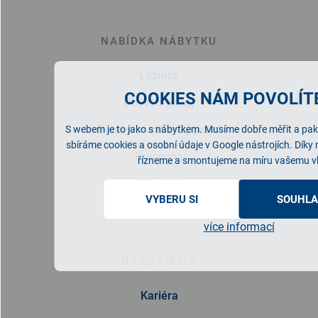
NABÍDKA NÁBYTKU
Ložnice
COOKIES NÁM POVOLÍTE
Obývací pokoj
Dětský/studentský pokoj
S webem je to jako s nábytkem. Musíme dobře měřit a pak 
sbíráme cookies a osobní údaje v Google nástrojích. Díky
Pracovna
řízneme a smontujeme na míru vašemu v
Předsíň
VYBERU SI
SOUHLA
Kuchyně
více informací
NAŠE FIRMA
Kariéra