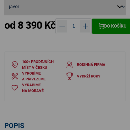
od
8 390 Kč
DO KOŠÍKU
Měrná cena:
100+ PRODEJNÍCH
RODINNÁ FIRMA
MÍST V ČESKU
VYROBÍME
VYDRŽÍ ROKY
A PŘIVEZEME
VYRÁBÍME
NA MORAVĚ
POPIS