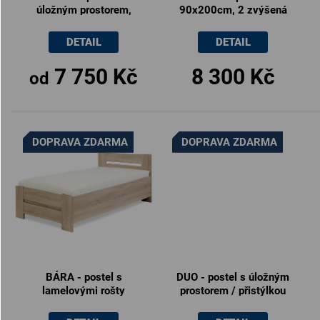
úložným prostorem,
90x200cm, 2 zvýšená
90x200cm
čela (včetně roštu)
DETAIL
DETAIL
7 750 Kč
8 300 Kč
od
DOPRAVA ZDARMA
DOPRAVA ZDARMA
BÁRA - postel s
DUO - postel s úložným
lamelovými rošty
prostorem / přistýlkou
90x200cm
90x200cm, zvýšené
zadní čelo (včetně roštu)