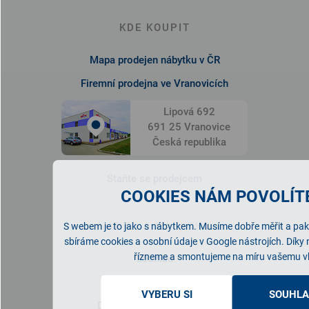
KDE KOUPIT
Mapa prodejen nábytku v ČR
Firemní prodejna ve Vranovicích
Lipová 692
691 25 Vranovice
Česká republika
Staňte se prodejcem
COOKIES NÁM POVOLÍTE
NABÍDKA NÁBYTKU
S webem je to jako s nábytkem. Musíme dobře měřit a pak 
sbíráme cookies a osobní údaje v Google nástrojích. Díky
řízneme a smontujeme na míru vašemu v
Ložnice
Obývací pokoj
VYBERU SI
SOUHLA
Dětský/studentský pokoj