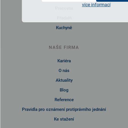
více informací
Pracovna
Předsíň
Kuchyně
NAŠE FIRMA
Kariéra
O nás
Aktuality
Blog
Reference
Pravidla pro oznámení protiprávního jednání
Ke stažení