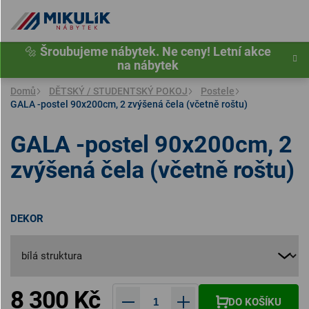
Přejít
na
obsah
🔩
Šroubujeme nábytek. Ne ceny! Letní akce
na nábytek
Domů
DĚTSKÝ / STUDENTSKÝ POKOJ
Postele
GALA -postel 90x200cm, 2 zvýšená čela (včetně roštu)
GALA -postel 90x200cm, 2
zvýšená čela (včetně roštu)
DEKOR
8 300 Kč
DO KOŠÍKU