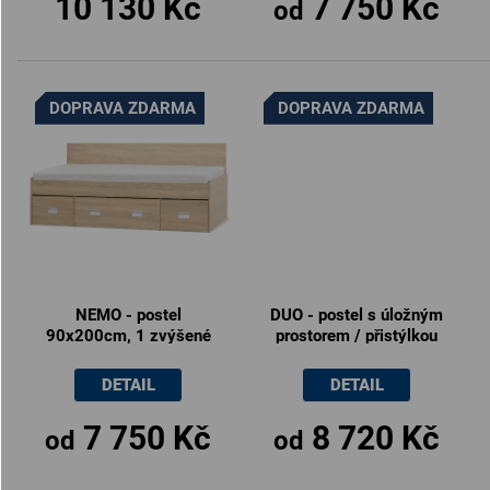
10 130 Kč
7 750 Kč
od
DOPRAVA ZDARMA
DOPRAVA ZDARMA
NEMO - postel
DUO - postel s úložným
90x200cm, 1 zvýšené
prostorem / přistýlkou
zadní čelo (včetně roštu)
90x200cm, zvýšené
zadní čelo (včetně roštu)
DETAIL
DETAIL
7 750 Kč
8 720 Kč
od
od