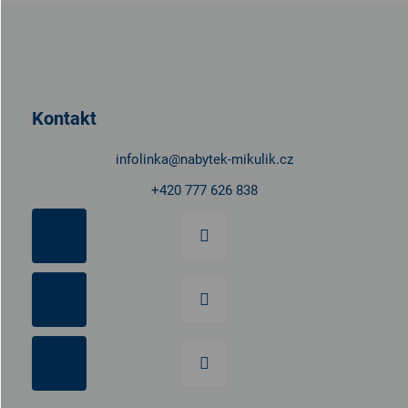
Z
á
p
a
t
Kontakt
í
infolinka
@
nabytek-mikulik.cz
+420 777 626 838