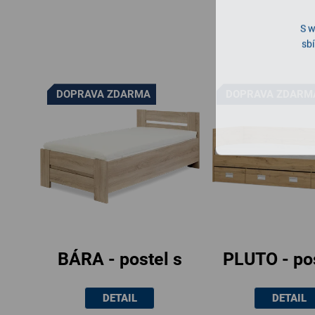
S w
sbí
DOPRAVA ZDARMA
DOPRAVA ZDARM
BÁRA - postel s
PLUTO - pos
lamelovými rošty
úložný
DETAIL
DETAIL
90x200cm
prostor