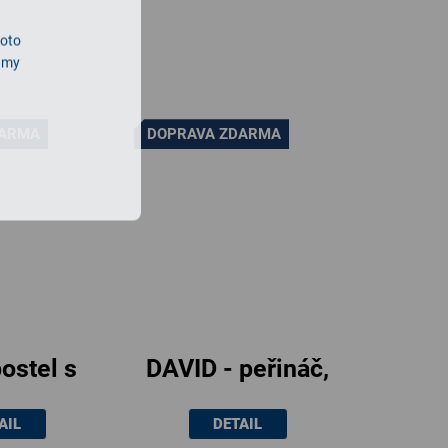
roto
lamy
DARMA
DOPRAVA ZDARMA
ostel s
DAVID - peřináč,
žným
90x42x86cm
AIL
DETAIL
orem /