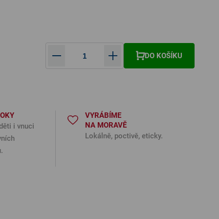
DO KOŠÍKU
ná cena:
ROKY
VYRÁBÍME
NA MORAVĚ
děti i vnuci
Lokálně, poctivě, eticky.
vních
.