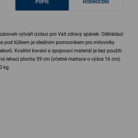
POPIS
HODNOCENÍ
 zároveň vytváří izolaci pro Váš zdravý spánek. Odkládací
ice pod lůžkem je ideálním pomocníkem pro milovníky
orů. Kvalitní kování a spojovací materiál je bez použití
ná lehací plocha 59 cm (včetně matrace o výšce 16 cm).
0 kg.