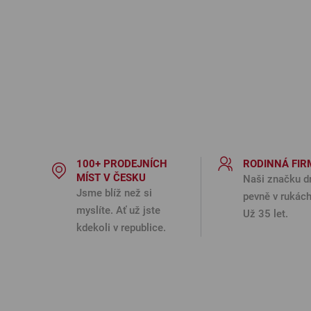
100+ PRODEJNÍCH
RODINNÁ FIR
MÍST V ČESKU
Naši značku d
Jsme blíž než si
pevně v rukách
myslíte. Ať už jste
Už 35 let.
kdekoli v republice.