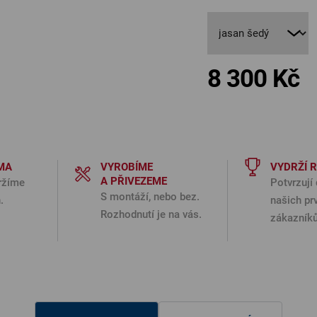
8 300 Kč
Měr
MA
VYROBÍME
VYDRŽÍ 
A PŘIVEZEME
ržíme
Potvrzují 
S montáží, nebo bez.
.
našich pr
Rozhodnutí je na vás.
zákazníků