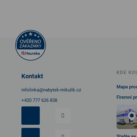
Z
á
p
a
t
KDE KO
Kontakt
í
Mapa prod
infolinka
@
nabytek-mikulik.cz
Firemní p
+420 777 626 838
Staňte se