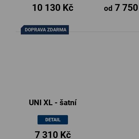
10 130 Kč
7 750
90x200
od
DOPRAVA ZDARMA
UNI XL - šatní
skříň,
DETAIL
120x52x180cm
7 310 Kč