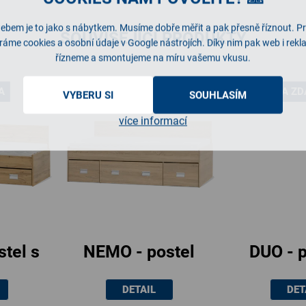
ebem je to jako s nábytkem. Musíme dobře měřit a pak přesně říznout. P
SOUVISEJÍCÍ PRODUKTY
ráme cookies a osobní údaje v Google nástrojích. Díky nim pak web i rek
řízneme a smontujeme na míru vašemu vkusu.
A
DOPRAVA ZDARMA
DOPRAVA Z
VYBERU SI
SOUHLASÍM
více informací
tel s
NEMO - postel
DUO - p
m
90x200cm, 1
úlo
DETAIL
DET
em,
zvýšené zadní
prost