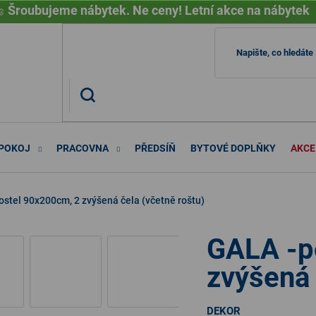

Šroubujeme nábytek. Ne ceny! Letní akce na nábytek
 POKOJ
PRACOVNA
PŘEDSÍŇ
BYTOVÉ DOPLŇKY
AKCE
stel 90x200cm, 2 zvýšená čela (včetně roštu)
GALA -p
zvýšená 
DEKOR