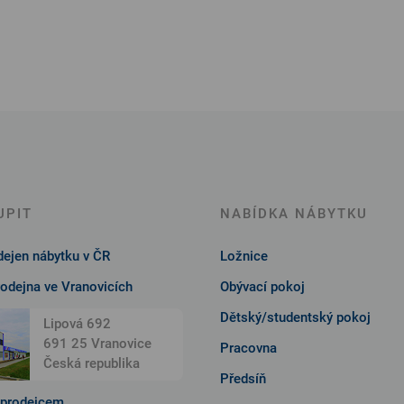
UPIT
NABÍDKA NÁBYTKU
ejen nábytku v ČR
Ložnice
rodejna ve Vranovicích
Obývací pokoj
Dětský/studentský pokoj
Lipová 692
691 25 Vranovice
Pracovna
Česká republika
Předsíň
 prodejcem