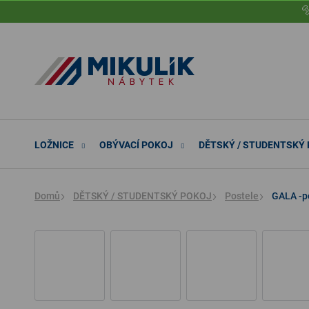
Přejít

na
obsah
LOŽNICE
OBÝVACÍ POKOJ
DĚTSKÝ / STUDENTSKÝ
Domů
DĚTSKÝ / STUDENTSKÝ POKOJ
Postele
GALA -po