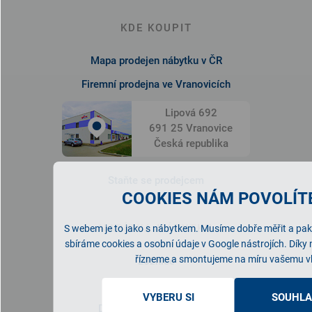
KDE KOUPIT
Mapa prodejen nábytku v ČR
Firemní prodejna ve Vranovicích
Lipová 692
691 25 Vranovice
Česká republika
Staňte se prodejcem
COOKIES NÁM POVOLÍTE
NABÍDKA NÁBYTKU
S webem je to jako s nábytkem. Musíme dobře měřit a pak 
sbíráme cookies a osobní údaje v Google nástrojích. Díky
řízneme a smontujeme na míru vašemu v
Ložnice
Obývací pokoj
VYBERU SI
SOUHLA
Dětský/studentský pokoj