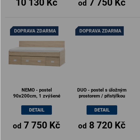
10 130 Kč
7 750 Kč
od
DOPRAVA ZDARMA
DOPRAVA ZDARMA
NEMO - postel
DUO - postel s úložným
90x200cm, 1 zvýšené
prostorem / přistýlkou
zadní čelo (včetně roštu)
90x200cm, zvýšené
zadní čelo (včetně roštu)
DETAIL
DETAIL
7 750 Kč
8 720 Kč
od
od