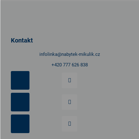
Z
á
p
a
t
Kontakt
í
infolinka
@
nabytek-mikulik.cz
+420 777 626 838