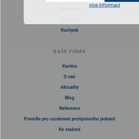
více informací
Pracovna
Předsíň
Kuchyně
NAŠE FIRMA
Kariéra
O nás
Aktuality
Blog
Reference
Pravidla pro oznámení protiprávního jednání
Ke stažení