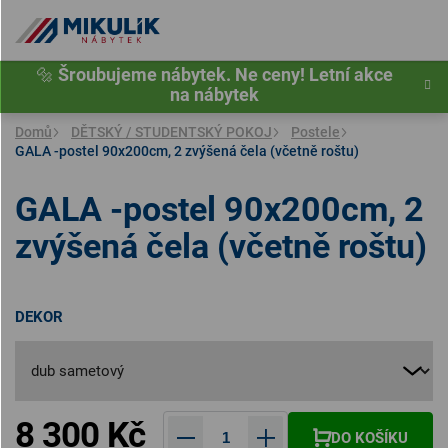
Přejít
na
obsah
🔩
Šroubujeme nábytek. Ne ceny! Letní akce
na nábytek
Domů
DĚTSKÝ / STUDENTSKÝ POKOJ
Postele
GALA -postel 90x200cm, 2 zvýšená čela (včetně roštu)
GALA -postel 90x200cm, 2
zvýšená čela (včetně roštu)
DEKOR
8 300 Kč
DO KOŠÍKU