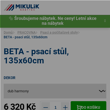
Přejít
na
obsah
🔩
Šroubujeme nábytek. Ne ceny! Letní akce
na nábytek
Domů
PRACOVNA
Psací a počítačové stoly
BETA - psací stůl, 135x60cm
BETA - psací stůl,
135x60cm
DEKOR
6 320 Kč
DO KOŠÍKU