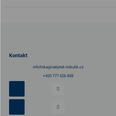
Z
á
p
a
t
Kontakt
í
infolinka
@
nabytek-mikulik.cz
+420 777 626 838