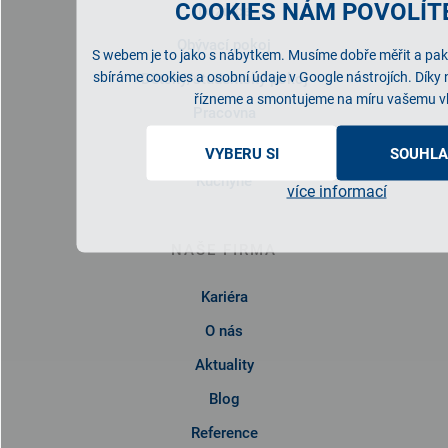
COOKIES NÁM POVOLÍTE
Ložnice
Obývací pokoj
S webem je to jako s nábytkem. Musíme dobře měřit a pak 
sbíráme cookies a osobní údaje v Google nástrojích. Díky
Dětský/studentský pokoj
řízneme a smontujeme na míru vašemu v
Pracovna
Předsíň
VYBERU SI
SOUHLA
Kuchyně
více informací
NAŠE FIRMA
Kariéra
O nás
Aktuality
Blog
Reference