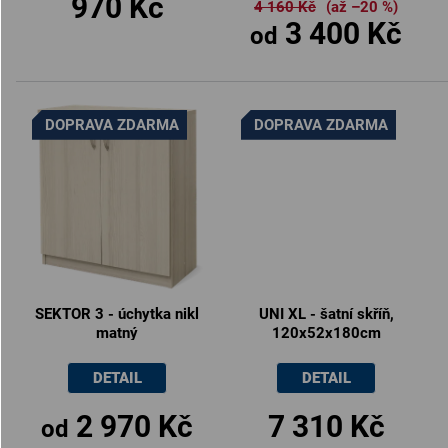
970 Kč
4 160 Kč
(až –20 %)
3 400 Kč
od
DOPRAVA ZDARMA
DOPRAVA ZDARMA
SEKTOR 3 - úchytka nikl
UNI XL - šatní skříň,
matný
120x52x180cm
DETAIL
DETAIL
2 970 Kč
7 310 Kč
od