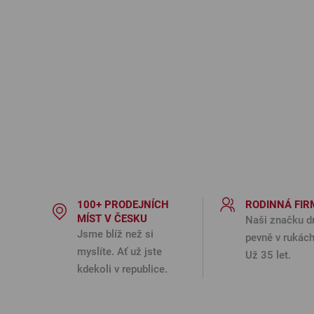
100+ PRODEJNÍCH
RODINNÁ FIR
MÍST V ČESKU
Naši značku d
Jsme blíž než si
pevně v rukách
myslíte. Ať už jste
Už 35 let.
kdekoli v republice.