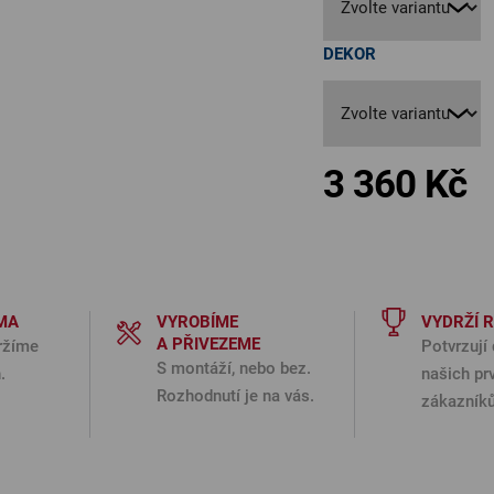
DEKOR
3 360 Kč
Měr
MA
VYROBÍME
VYDRŽÍ 
A PŘIVEZEME
ržíme
Potvrzují 
S montáží, nebo bez.
.
našich pr
Rozhodnutí je na vás.
zákazníků