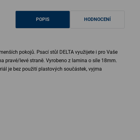
POPIS
HODNOCENÍ
menších pokojů. Psací stůl DELTA využijete i pro Vaše
y na pravé/levé straně. Vyrobeno z lamina o síle 18mm.
riál je bez použití plastových součástek, vyjma