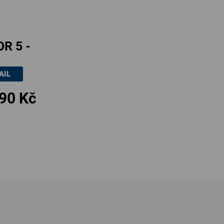
R 5 -
a nikl
AIL
tný
90 Kč