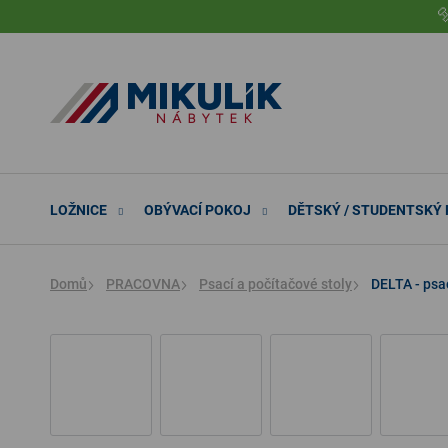
Přejít

na
obsah
LOŽNICE
OBÝVACÍ POKOJ
DĚTSKÝ / STUDENTSKÝ
Domů
PRACOVNA
Psací a počítačové stoly
DELTA - psa