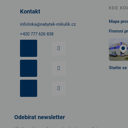
a
t
KDE KO
Kontakt
í
Mapa prod
infolinka
@
nabytek-mikulik.cz
Firemní p
+420 777 626 838
Staňte se
Odebírat newsletter