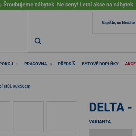

Šroubujeme nábytek. Ne ceny! Letní akce na nábytek
 POKOJ
PRACOVNA
PŘEDSÍŇ
BYTOVÉ DOPLŇKY
AKCE
cí stůl, 90x56cm
DELTA - 
VARIANTA