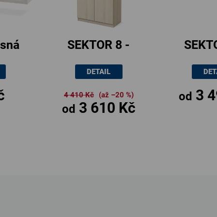
ěsná
SEKTOR 8 -
SEKTO
0x37cm
úchytka nikl
úchytk
DETAIL
DET
matný
ma
č
3 4
od
4 410 Kč
(až –20 %)
3 610 Kč
od