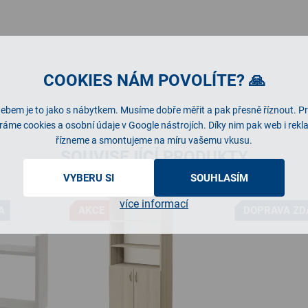
COOKIES NÁM POVOLÍTE? 🙏
ebem je to jako s nábytkem. Musíme dobře měřit a pak přesně říznout. P
ráme cookies a osobní údaje v Google nástrojích. Díky nim pak web i rek
řízneme a smontujeme na míru vašemu vkusu.
SOUVISEJÍCÍ PRODUKTY
VYBERU SI
SOUHLASÍM
více informací
A
AKCE
DOPRAVA Z