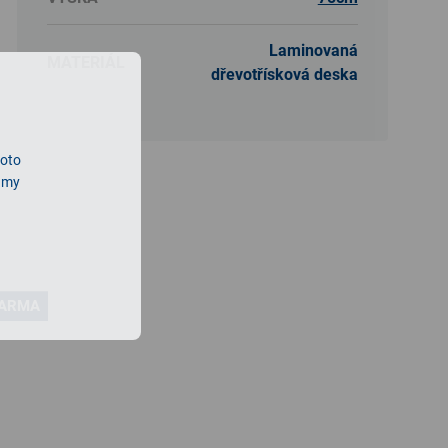
Laminovaná
MATERIÁL
dřevotřísková deska
roto
lamy
DARMA