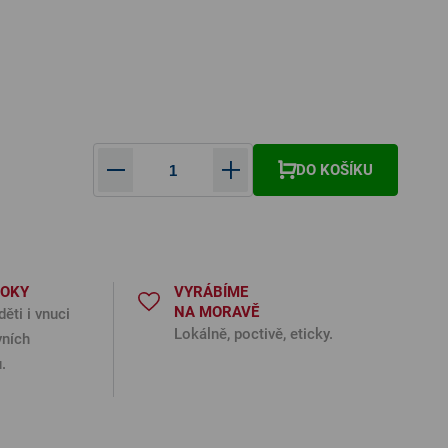
DO KOŠÍKU
ná cena:
ROKY
VYRÁBÍME
NA MORAVĚ
děti i vnuci
Lokálně, poctivě, eticky.
vních
.