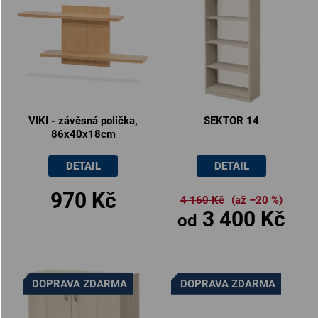
VIKI - závěsná polička,
SEKTOR 14
86x40x18cm
DETAIL
DETAIL
970 Kč
4 160 Kč
(až –20 %)
3 400 Kč
od
DOPRAVA ZDARMA
DOPRAVA ZDARMA