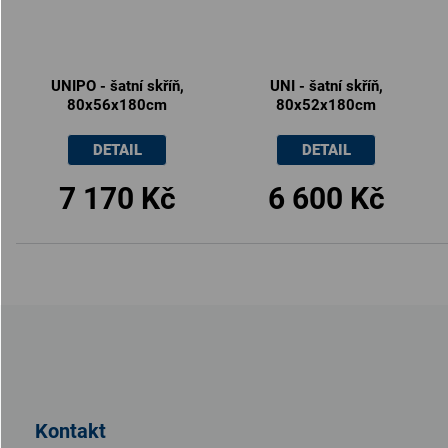
UNIPO - šatní skříň,
UNI - šatní skříň,
80x56x180cm
80x52x180cm
DETAIL
DETAIL
7 170 Kč
6 600 Kč
Z
á
p
a
t
Kontakt
í