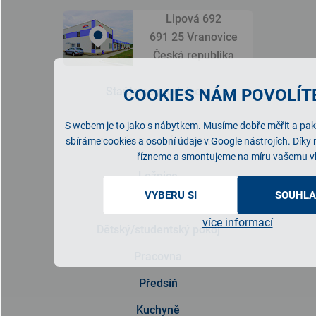
Lipová 692
691 25 Vranovice
Česká republika
Staňte se prodejcem
COOKIES NÁM POVOLÍTE
S webem je to jako s nábytkem. Musíme dobře měřit a pak 
NABÍDKA NÁBYTKU
sbíráme cookies a osobní údaje v Google nástrojích. Díky
řízneme a smontujeme na míru vašemu v
Ložnice
VYBERU SI
SOUHLA
Obývací pokoj
více informací
Dětský/studentský pokoj
Pracovna
Předsíň
Kuchyně