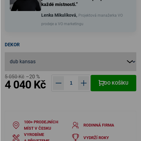
každé místnosti.“
Lenka Mikulíková,
Projektová manažerka VO
prodeje a VO marketingu
DEKOR
5 050 Kč
–20 %
4 040 Kč
DO KOŠÍKU
Měrná cena:
100+ PRODEJNÍCH
RODINNÁ FIRMA
MÍST V ČESKU
VYROBÍME
VYDRŽÍ ROKY
A PŘIVEZEME