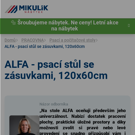
Přejít
na
obsah
🔩
Šroubujeme nábytek. Ne ceny! Letní akce
na nábytek
Domů
PRACOVNA
Psací a počítačové stoly
ALFA - psací stůl se zásuvkami, 120x60cm
ALFA - psací stůl se
zásuvkami, 120x60cm
Názor odborníka
„Na stole ALFA oceňuji především jeho
univerzálnost. Nabízí dostatek pracovní
plochy, praktické úložné prostory a díky
možnosti zvolit si pravé nebo levé
provedení se snadno přizpůsobí vám i