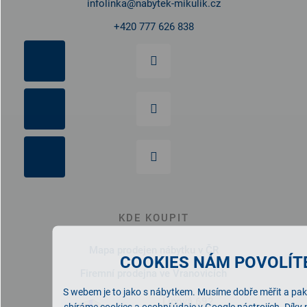
infolinka
@
nabytek-mikulik.cz
+420 777 626 838
KDE KOUPIT
Mapa prodejen nábytku v ČR
COOKIES NÁM POVOLÍTE
Firemní prodejna ve Vranovicích
S webem je to jako s nábytkem. Musíme dobře měřit a pak 
Lipová 692
sbíráme cookies a osobní údaje v Google nástrojích. Díky