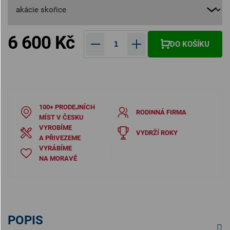
6 600 Kč
DO KOŠÍKU
Měrná cena:
100+ PRODEJNÍCH
RODINNÁ FIRMA
MÍST V ČESKU
VYROBÍME
VYDRŽÍ ROKY
A PŘIVEZEME
VYRÁBÍME
NA MORAVĚ
POPIS