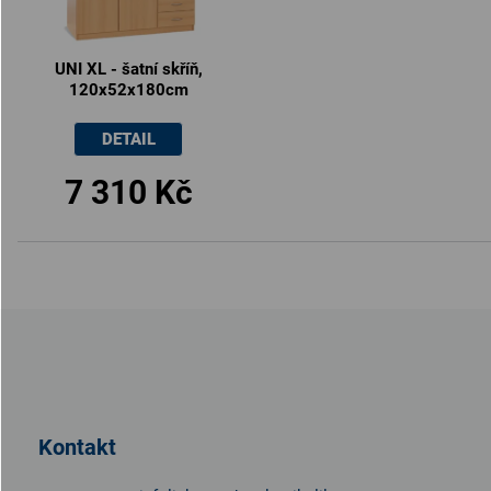
UNI XL - šatní skříň,
120x52x180cm
DETAIL
7 310 Kč
Z
á
p
a
t
Kontakt
í