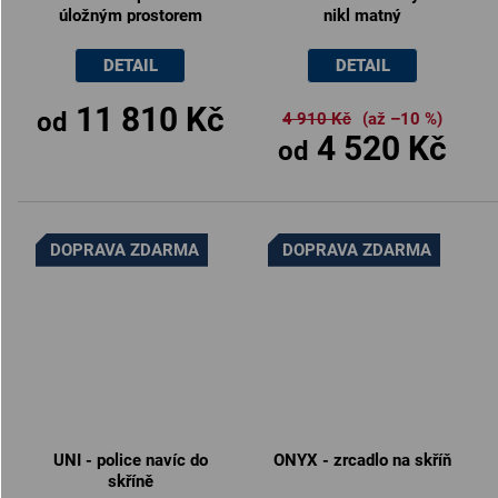
úložným prostorem
nikl matný
rohová 140x200cm /
120x200cm
DETAIL
DETAIL
11 810 Kč
od
4 910 Kč
(až –10 %)
4 520 Kč
od
DOPRAVA ZDARMA
DOPRAVA ZDARMA
UNI - police navíc do
ONYX - zrcadlo na skříň
skříně