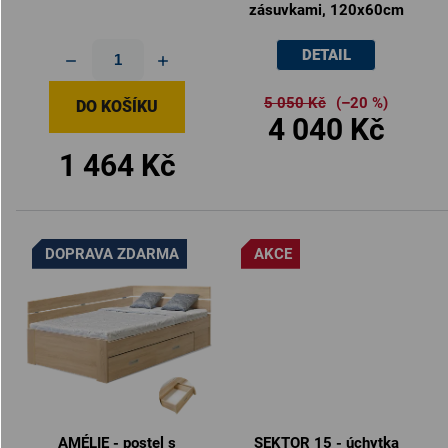
zásuvkami, 120x60cm
DETAIL
5 050 Kč
(–20 %)
DO KOŠÍKU
4 040 Kč
1 464 Kč
DOPRAVA ZDARMA
AKCE
AMÉLIE - postel s
SEKTOR 15 - úchytka