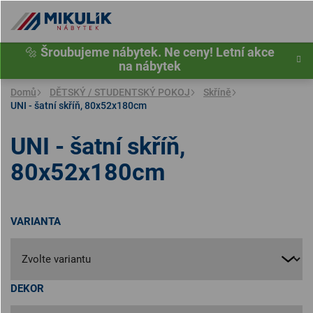
Přejít
na
obsah
🔩
Šroubujeme nábytek. Ne ceny! Letní akce
na nábytek
Domů
DĚTSKÝ / STUDENTSKÝ POKOJ
Skříně
UNI - šatní skříň, 80x52x180cm
UNI - šatní skříň,
80x52x180cm
VARIANTA
DEKOR