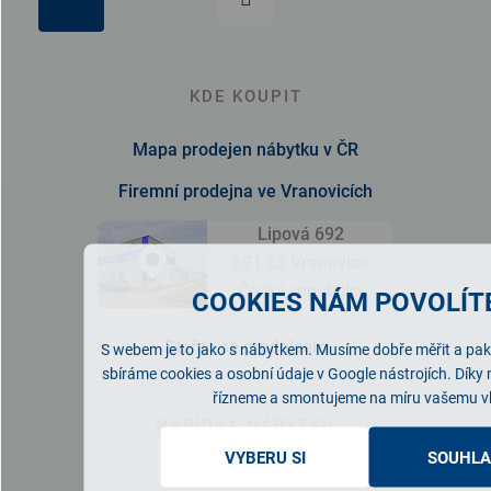
KDE KOUPIT
Mapa prodejen nábytku v ČR
Firemní prodejna ve Vranovicích
Lipová 692
691 25 Vranovice
Česká republika
COOKIES NÁM POVOLÍTE
Staňte se prodejcem
S webem je to jako s nábytkem. Musíme dobře měřit a pak 
sbíráme cookies a osobní údaje v Google nástrojích. Díky
řízneme a smontujeme na míru vašemu v
NABÍDKA NÁBYTKU
VYBERU SI
SOUHLA
Ložnice