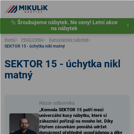
Přejít
na
obsah
🔩
Šroubujeme nábytek. Ne ceny! Letní akce
na nábytek
Domů
PRACOVNA
Kancelářský nábytek
SEKTOR 15 - úchytka nikl matný
SEKTOR 15 - úchytka nikl
matný
Názor odborníka
„Komoda SEKTOR 15 patří mezi
univerzální kusy nábytku, které si
zákazníci pořizují na mnoho let. Díky
čtyřem zásuvkám pomáhá udržet
domácnost přehledně uspořádanou a díky