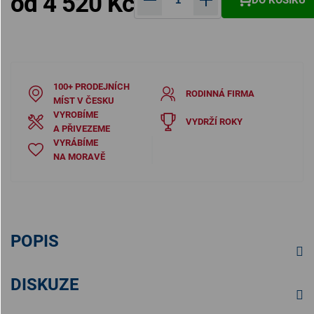
od
4 520 Kč
Měrná cena:
100+ PRODEJNÍCH
RODINNÁ FIRMA
MÍST V ČESKU
VYROBÍME
VYDRŽÍ ROKY
A PŘIVEZEME
VYRÁBÍME
NA MORAVĚ
POPIS
DISKUZE