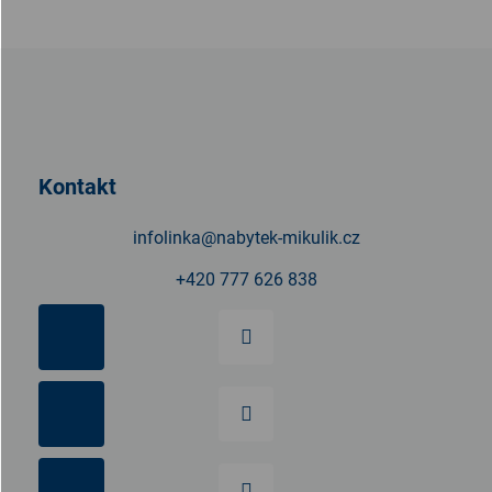
Z
á
p
a
t
Kontakt
í
infolinka
@
nabytek-mikulik.cz
+420 777 626 838