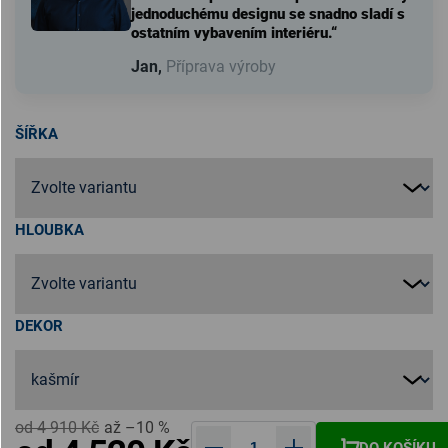
jednoduchému designu se snadno sladí s
ostatním vybavením interiéru.“
Jan,
Příprava výroby
ŠÍŘKA
HLOUBKA
DEKOR
od 4 910 Kč
až –10 %
DO KOŠÍKU