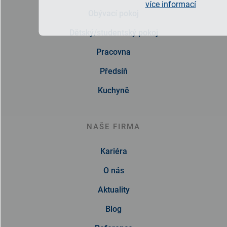
více informací
Obývací pokoj
Dětský/studentský pokoj
Pracovna
Předsíň
Kuchyně
NAŠE FIRMA
Kariéra
O nás
Aktuality
Blog