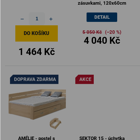
zásuvkami, 120x60cm
DETAIL
5 050 Kč
(–20 %)
DO KOŠÍKU
4 040 Kč
1 464 Kč
DOPRAVA ZDARMA
AKCE
AMÉLIE - postel s
SEKTOR 15 - úchytka