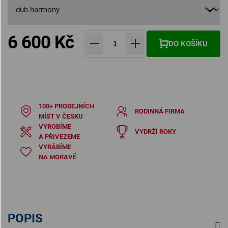
6 600 Kč
DO KOŠÍKU
Měrná cena:
100+ PRODEJNÍCH
RODINNÁ FIRMA
MÍST V ČESKU
VYROBÍME
VYDRŽÍ ROKY
A PŘIVEZEME
VYRÁBÍME
NA MORAVĚ
POPIS