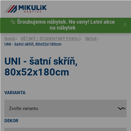
Přejít
na
obsah
🔩
Šroubujeme nábytek. Ne ceny! Letní akce
na nábytek
Domů
DĚTSKÝ / STUDENTSKÝ POKOJ
Skříně
UNI - šatní skříň, 80x52x180cm
UNI - šatní skříň,
80x52x180cm
VARIANTA
DEKOR