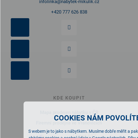
infolinka
@
nabytek-mikulik.cz
+420 777 626 838
KDE KOUPIT
Mapa prodejen nábytku v ČR
COOKIES NÁM POVOLÍTE
Firemní prodejna ve Vranovicích
S webem je to jako s nábytkem. Musíme dobře měřit a pak 
Lipová 692
sbíráme cookies a osobní údaje v Google nástrojích. Díky