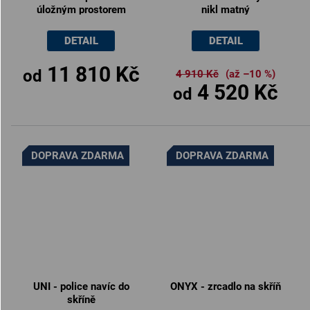
úložným prostorem
nikl matný
rohová 140x200cm /
120x200cm
DETAIL
DETAIL
11 810 Kč
od
4 910 Kč
(až –10 %)
4 520 Kč
od
DOPRAVA ZDARMA
DOPRAVA ZDARMA
UNI - police navíc do
ONYX - zrcadlo na skříň
skříně