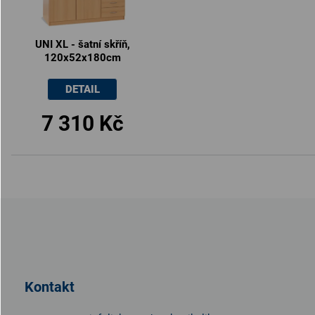
UNI XL - šatní skříň,
120x52x180cm
DETAIL
7 310 Kč
Z
á
p
a
t
Kontakt
í