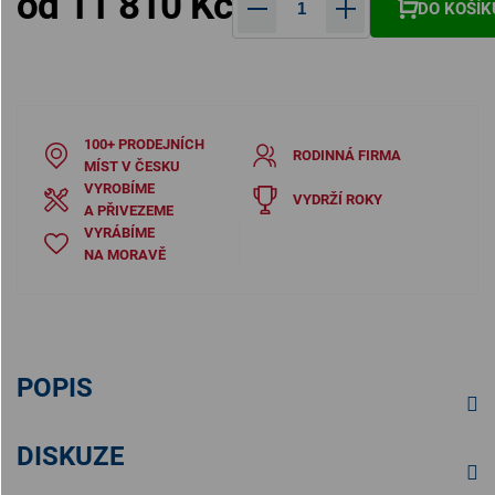
od
11 810 Kč
DO KOŠÍK
Měrná cena:
100+ PRODEJNÍCH
RODINNÁ FIRMA
MÍST V ČESKU
VYROBÍME
VYDRŽÍ ROKY
A PŘIVEZEME
VYRÁBÍME
NA MORAVĚ
POPIS
DISKUZE