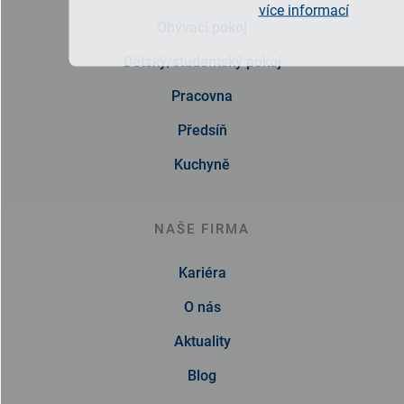
více informací
Obývací pokoj
Dětský/studentský pokoj
Pracovna
Předsíň
Kuchyně
NAŠE FIRMA
Kariéra
O nás
Aktuality
Blog