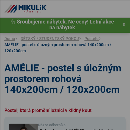
Přejít
na
obsah
🔩
Šroubujeme nábytek. Ne ceny! Letní akce
na nábytek
Domů
DĚTSKÝ / STUDENTSKÝ POKOJ
Postele
AMÉLIE - postel s úložným prostorem rohová 140x200cm /
120x200cm
AMÉLIE - postel s úložným
prostorem rohová
140x200cm / 120x200cm
P
ostel, která promění ložnici v klidný kout
Názor odborníka