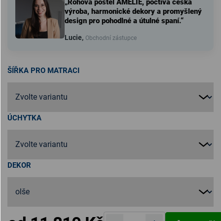
„Rohová postel AMÉLIE, poctivá česká
výroba, harmonické dekory a promyšlený
design pro pohodlné a útulné spaní.“
Lucie,
Obchodní zástupce
ŠÍŘKA PRO MATRACI
ÚCHYTKA
DEKOR