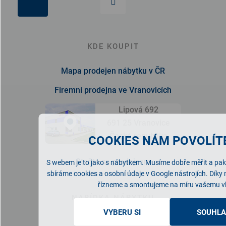
KDE KOUPIT
Mapa prodejen nábytku v ČR
Firemní prodejna ve Vranovicích
Lipová 692
691 25 Vranovice
Česká republika
COOKIES NÁM POVOLÍTE
Staňte se prodejcem
S webem je to jako s nábytkem. Musíme dobře měřit a pak 
sbíráme cookies a osobní údaje v Google nástrojích. Díky
řízneme a smontujeme na míru vašemu v
NABÍDKA NÁBYTKU
VYBERU SI
SOUHLA
Ložnice