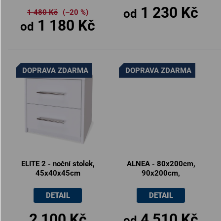
1 230 Kč
od
1 480 Kč
(–20 %)
1 180 Kč
od
DOPRAVA ZDARMA
DOPRAVA ZDARMA
ELITE 2 - noční stolek,
ALNEA - 80x200cm,
45x40x45cm
90x200cm,
120x200cm,
140x200cm
DETAIL
DETAIL
2 100 Kč
4 510 Kč
od