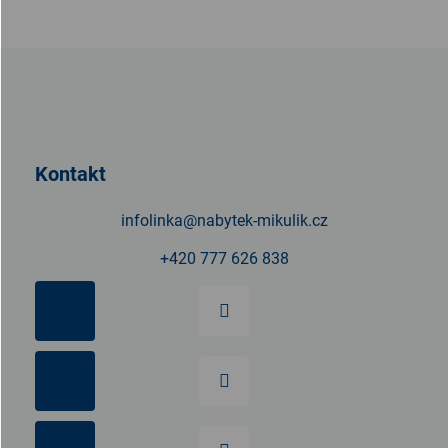
Z
á
p
a
t
Kontakt
í
infolinka
@
nabytek-mikulik.cz
+420 777 626 838