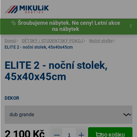
Přejít
na
obsah
🔩
Šroubujeme nábytek. Ne ceny! Letní akce
na nábytek
Domů
DĚTSKÝ / STUDENTSKÝ POKOJ
Noční stolky
ELITE 2 - noční stolek, 45x40x45cm
ELITE 2 - noční stolek,
45x40x45cm
DEKOR
2 100 Kč
DO KOŠÍKU