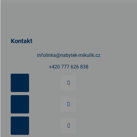
Z
á
p
a
t
Kontakt
í
infolinka
@
nabytek-mikulik.cz
+420 777 626 838