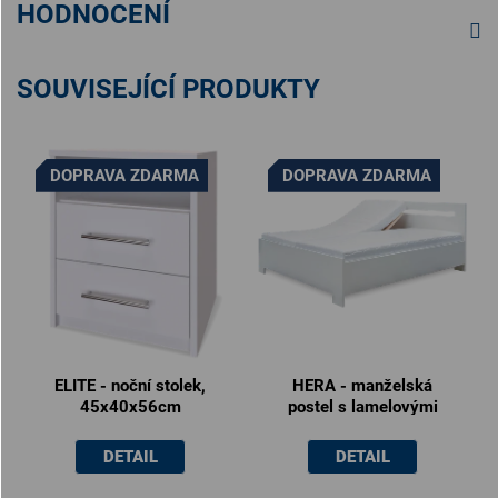
HODNOCENÍ
SOUVISEJÍCÍ PRODUKTY
DOPRAVA ZDARMA
DOPRAVA ZDARMA
ELITE - noční stolek,
HERA - manželská
45x40x56cm
postel s lamelovými
rošty 180x200cm /
160x200cm
DETAIL
DETAIL