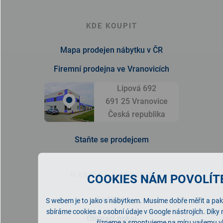
KDE KOUPIT
Mapa prodejen nábytku v ČR
Firemní prodejna ve Vranovicích
Lipová 692
691 25 Vranovice
Česká republika
Staňte se prodejcem
NABÍDKA NÁBYTKU
COOKIES NÁM POVOLÍTE
Ložnice
S webem je to jako s nábytkem. Musíme dobře měřit a pak 
sbíráme cookies a osobní údaje v Google nástrojích. Díky
Obývací pokoj
řízneme a smontujeme na míru vašemu v