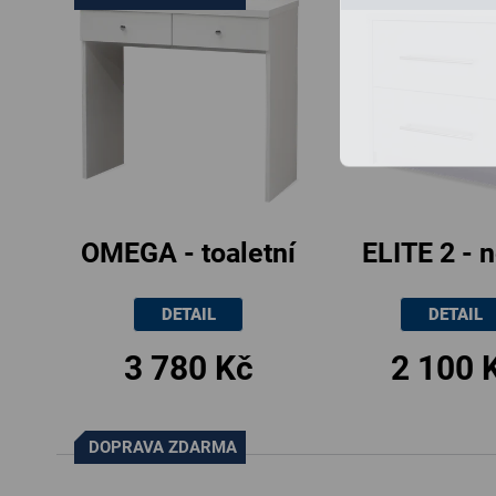
OMEGA - toaletní
ELITE 2 - 
stolek,
stolek
DETAIL
DETAIL
80.5x75x42cm
45x40x4
3 780 Kč
2 100 
DOPRAVA ZDARMA