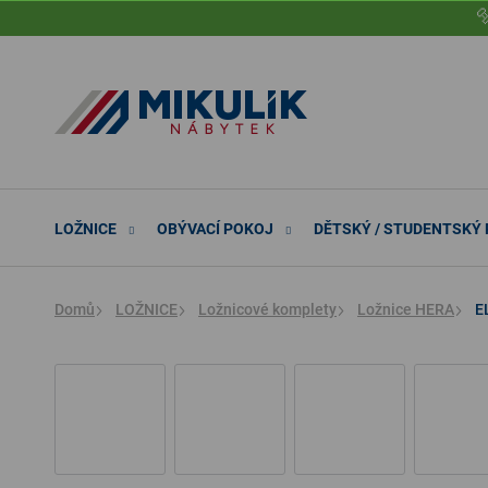
Přejít

na
obsah
LOŽNICE
OBÝVACÍ POKOJ
DĚTSKÝ / STUDENTSKÝ
Domů
LOŽNICE
Ložnicové komplety
Ložnice HERA
E