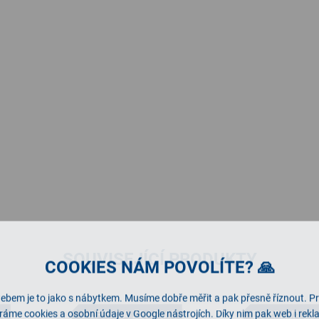
SOUVISEJÍCÍ PRODUKTY
COOKIES NÁM POVOLÍTE? 🙏
ebem je to jako s nábytkem. Musíme dobře měřit a pak přesně říznout. P
ráme cookies a osobní údaje v Google nástrojích. Díky nim pak web i rek
A
DOPRAVA ZDARMA
DOPRAVA Z