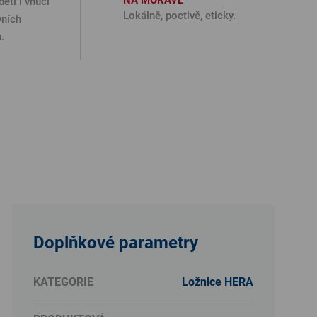
NA MORAVĚ
děti i vnuci
Lokálně, poctivě, eticky.
vních
.
Doplňkové parametry
KATEGORIE
Ložnice HERA