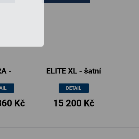
A -
ELITE XL - šatní
á postel
skříň,
AIL
DETAIL
lovými
161x51x205cm
860 Kč
15 200 Kč
80x200cm
x200cm