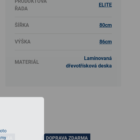
PRODUKTOVÁ
ELITE
ŘADA
ŠÍŘKA
80cm
VÝŠKA
86cm
Laminovaná
MATERIÁL
dřevotřísková deska
roto
lamy
DARMA
DOPRAVA ZDARMA