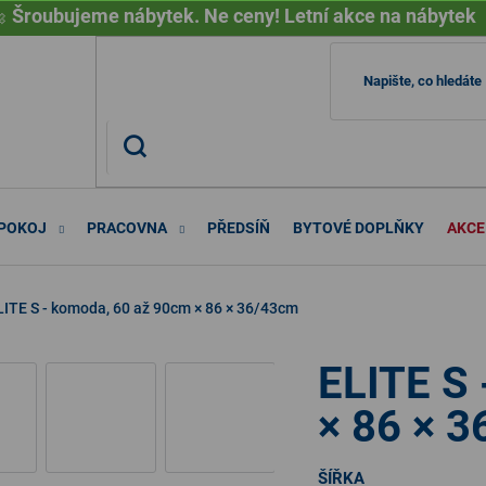

Šroubujeme nábytek. Ne ceny! Letní akce na nábytek
 POKOJ
PRACOVNA
PŘEDSÍŇ
BYTOVÉ DOPLŇKY
AKCE
LITE S - komoda, 60 až 90cm × 86 × 36/43cm
ELITE S
× 86 × 
ŠÍŘKA