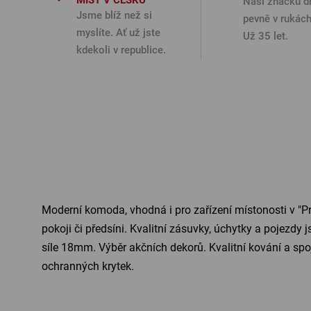
MÍST V ČESKU
Naši značku d
Jsme blíž než si
pevně v rukách
myslíte. Ať už jste
Už 35 let.
kdekoli v republice.
Moderní komoda, vhodná i pro zařízení místonosti v "Prov
pokoji či předsíni. Kvalitní zásuvky, úchytky a pojezd
síle 18mm. Výběr akčních dekorů. Kvalitní kování a spo
ochranných krytek.