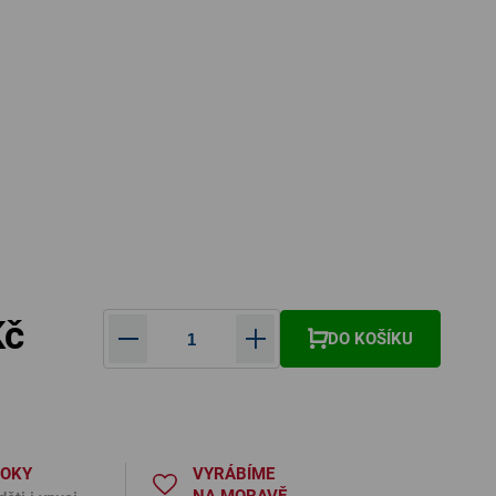
Kč
DO KOŠÍKU
Měrná cena:
ROKY
VYRÁBÍME