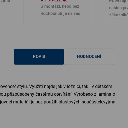
A PŘIVEZEME
ržíme
Potvrzují 
S montáží, nebo bez.
.
našich pr
Rozhodnutí je na vás.
zákazníků
POPIS
HODNOCENÍ
ence" stylu. Využití najde jak v ložnici, tak i v dětském
y jsou přizpůsobeny častému otevírání. Vyrobeno z lamina o
jovací materiál je bez použití plastových součástek,vyjma