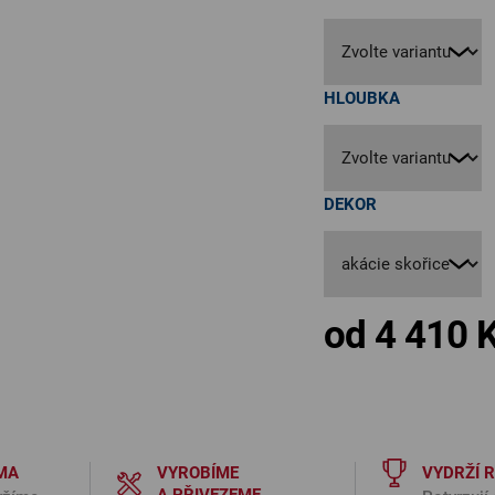
HLOUBKA
DEKOR
od
4 410 
MA
VYROBÍME
VYDRŽÍ 