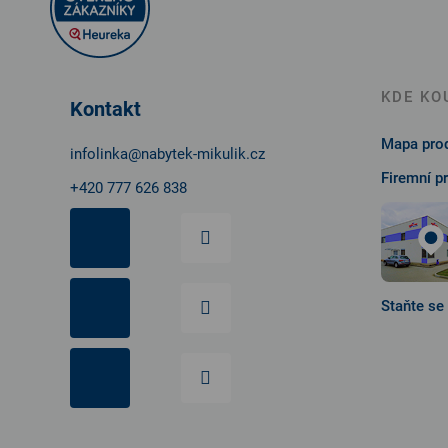
á
p
a
t
KDE KO
Kontakt
í
Mapa prod
infolinka
@
nabytek-mikulik.cz
Firemní p
+420 777 626 838
Staňte se