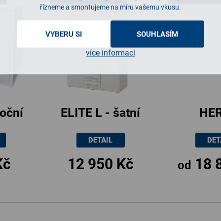
řízneme a smontujeme na míru vašemu vkusu.
VYBERU SI
SOUHLASÍM
více informací
noční
ELITE L - šatní
HER
,
skříň,
manželsk
DETAIL
DET
5cm
122x205x51cm
s lame
Kč
12 950 Kč
18 
rošty 1
od
/ 160