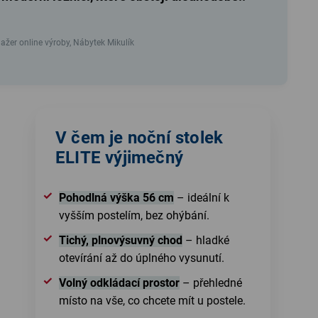
žer online výroby, Nábytek Mikulík
V čem je noční stolek
ELITE výjimečný
Pohodlná výška 56 cm
– ideální k
vyšším postelím, bez ohýbání.
Tichý, plnovýsuvný chod
– hladké
otevírání až do úplného vysunutí.
Volný odkládací prostor
– přehledné
místo na vše, co chcete mít u postele.