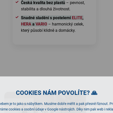
Česká kvalita bez plastů
– pevnost,
stabilita a dlouhá životnost.
Snadné sladění s postelemi
ELITE
,
HERA
a
VARIO
– harmonický celek,
který působí klidně a domácky.
COOKIES NÁM POVOLÍTE? 🙏
ebem je to jako s nábytkem. Musíme dobře měřit a pak přesně říznout. P
ráme cookies a osobní údaje v Google nástrojích. Díky nim pak web i rek