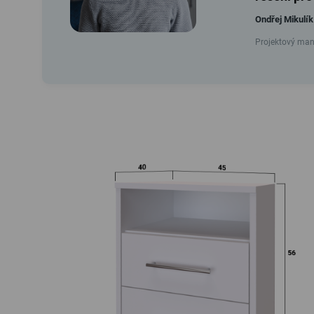
Ondřej Mikulík
Projektový mana