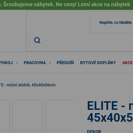

Šroubujeme nábytek. Ne ceny! Letní akce na nábytek
 POKOJ
PRACOVNA
PŘEDSÍŇ
BYTOVÉ DOPLŇKY
AKCE
TE - noční stolek, 45x40x56cm
ELITE - 
45x40x
DEKOR