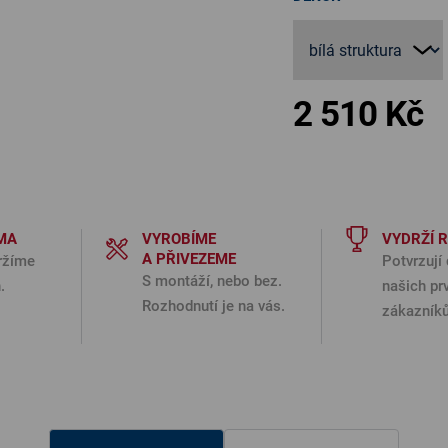
2 510 Kč
Měr
MA
VYROBÍME
VYDRŽÍ 
A PŘIVEZEME
ržíme
Potvrzují 
S montáží, nebo bez.
.
našich pr
Rozhodnutí je na vás.
zákazníků