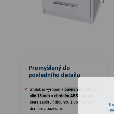
Promyšlený do
posledního detailu
Stolek je vyroben z
pevného lamina o
síle 18 mm
a
chráněn ABS hranami
,
které zajišťují dlouhou životnost i při
S w
denním používání.
sbí