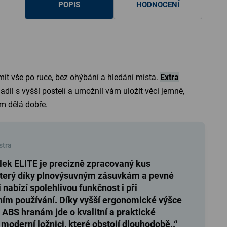
POPIS
HODNOCENÍ
mít vše po ruce, bez ohýbání a hledání místa.
Extra
adil s vyšší postelí a umožnil vám uložit věci jemně,
ám dělá dobře.
stra
lek ELITE je precizně zpracovaný kus
který díky plnovýsuvným zásuvkám a pevné
 nabízí spolehlivou funkčnost i při
ím používání. Díky vyšší ergonomické výšce
ABS hranám jde o kvalitní a praktické
 moderní ložnici, které obstojí dlouhodobě..“