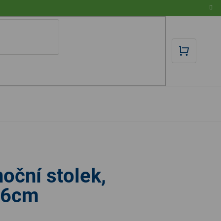
NÁKUPN
KOŠÍK
noční stolek,
56cm