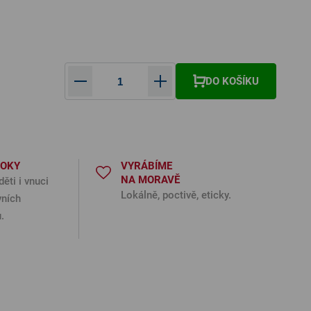
DO KOŠÍKU
ná cena:
ROKY
VYRÁBÍME
NA MORAVĚ
děti i vnuci
Lokálně, poctivě, eticky.
vních
.