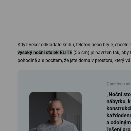
Když večer odkládáte knihu, telefon nebo brýle, chcete 
vysoký noční stolek ELITE
(56 cm) je navržen tak, aby l
pohodlně a s pocitem, že jste doma v prostoru, který v
Z pohledu mi
„Noční sto
nábytku, 
konstrukci
každodenn
a odolným 
řešení pro