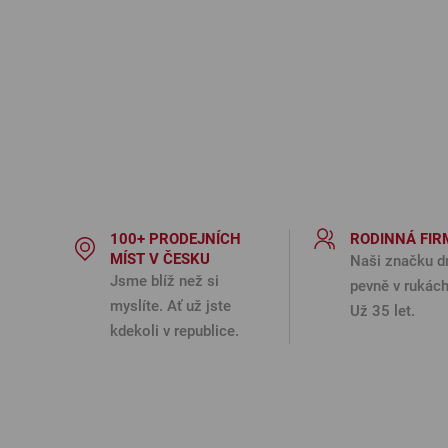
100+ PRODEJNÍCH
RODINNÁ FIR
MÍST V ČESKU
Naši značku d
Jsme blíž než si
pevně v rukách
myslíte. Ať už jste
Už 35 let.
kdekoli v republice.