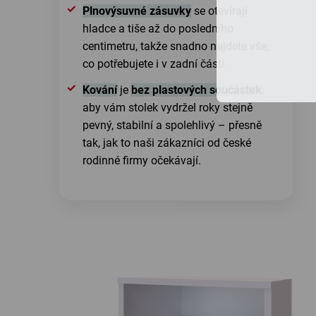
Plnovýsuvné zásuvky
se otevírají
hladce a tiše až do posledního
centimetru, takže snadno najdete vše,
co potřebujete i v zadní části.
Kování
je
bez plastových součástek
,
aby vám stolek vydržel roky stejně
pevný, stabilní a spolehlivý – přesně
tak, jak to naši zákazníci od české
rodinné firmy očekávají.