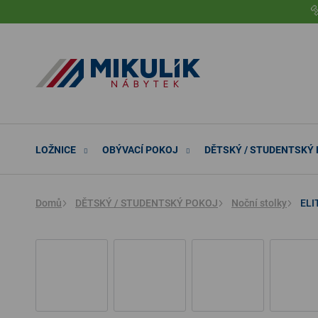
Přejít

na
obsah
LOŽNICE
OBÝVACÍ POKOJ
DĚTSKÝ / STUDENTSKÝ
Domů
DĚTSKÝ / STUDENTSKÝ POKOJ
Noční stolky
ELI