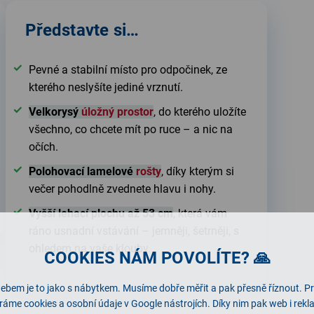
Představte si…
Pevné a stabilní místo pro odpočinek, ze
kterého neslyšíte jediné vrznutí.
Velkorysý
úložný prostor
, do kterého uložíte
všechno, co chcete mít po ruce – a nic na
očích.
Polohovací lamelové
rošty
, díky kterým si
večer pohodlně zvednete hlavu i nohy.
Vyšší lehací plochu až 53 cm
, která vám
ráno usnadní vstávání – jemněji, šetrněji, s
ohledem na vaše klouby.
COOKIES NÁM POVOLÍTE? 🙏
ebem je to jako s nábytkem. Musíme dobře měřit a pak přesně říznout. P
ráme cookies a osobní údaje v Google nástrojích. Díky nim pak web i rek