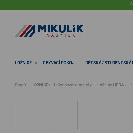
Přejít

na
obsah
LOŽNICE
OBÝVACÍ POKOJ
DĚTSKÝ / STUDENTSKÝ
Domů
LOŽNICE
Ložnicové komplety
Ložnice HERA
H