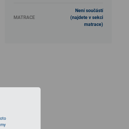
Není součástí
MATRACE
(najdete v sekci
matrace)
roto
lamy