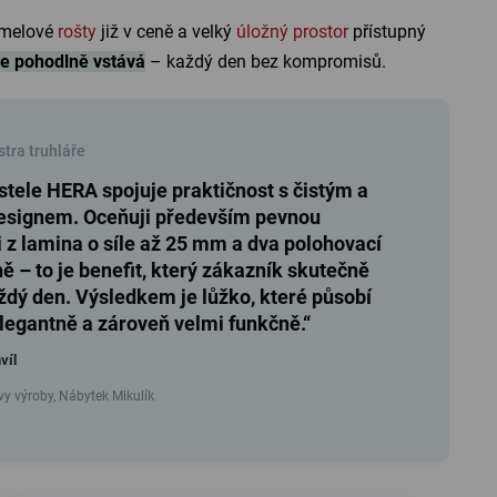
amelové
rošty
již v ceně a velký
úložný prostor
přístupný
le pohodlně vstává
– každý den bez kompromisů.
tra truhláře
tele HERA spojuje praktičnost s čistým a
signem. Oceňuji především pevnou
 z lamina o síle až 25 mm a dva polohovací
ně – to je benefit, který zákazník skutečně
ždý den. Výsledkem je lůžko, které působí
elegantně a zároveň velmi funkčně.“
víl
y výroby, Nábytek Mikulík