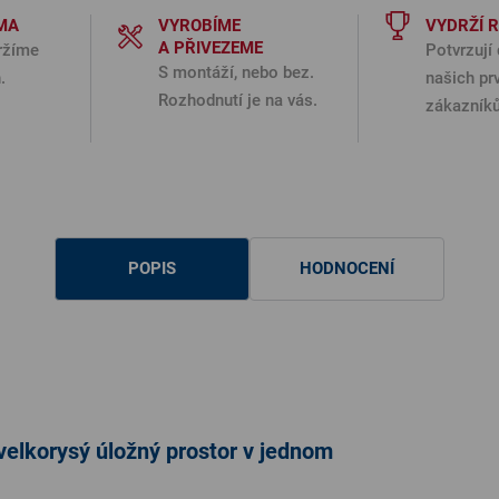
MA
VYROBÍME
VYDRŽÍ 
A PŘIVEZEME
ržíme
Potvrzují 
S montáží, nebo bez.
.
našich pr
Rozhodnutí je na vás.
zákazníků
POPIS
HODNOCENÍ
velkorysý úložný prostor v jednom