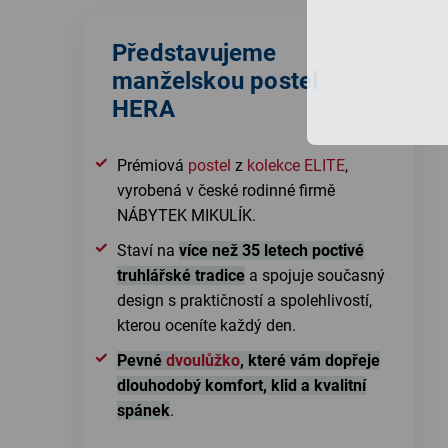
Představujeme
manželskou postel
HERA
Prémiová
postel
z
kolekce
ELITE
,
vyrobená v české rodinné firmě
NÁBYTEK MIKULÍK.
Staví na
více než 35 letech poctivé
truhlářské tradice
a spojuje současný
design s praktičností a spolehlivostí,
kterou oceníte každý den.
Pevné
dvoulůžko
, které vám dopřeje
dlouhodobý komfort, klid a kvalitní
spánek
.