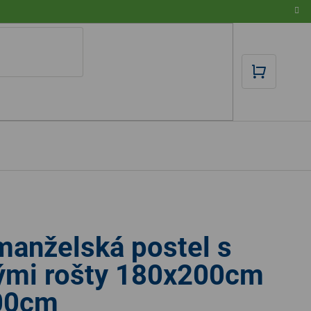
NÁKUPN
KOŠÍK
manželská postel s
ými rošty 180x200cm
00cm