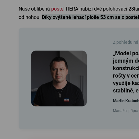
Naše oblíbená
postel
HERA nabízí dvě polohovací 28l
od nohou.
Díky zvýšené lehací ploše 53 cm se z poste
Z pohledu mis
„Model pos
jemným de
konstrukci
rošty v ce
využije ka
stabilně, 
Martin Kratoch
Manažer příprav