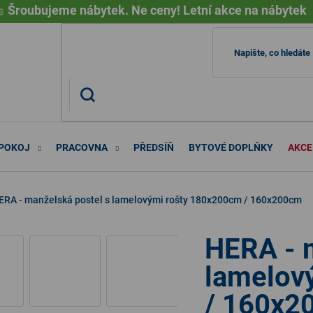

Šroubujeme nábytek. Ne ceny! Letní akce na nábytek
 POKOJ
PRACOVNA
PŘEDSÍŇ
BYTOVÉ DOPLŇKY
AKCE
ERA - manželská postel s lamelovými rošty 180x200cm / 160x200cm
HERA - 
lamelov
/ 160x2