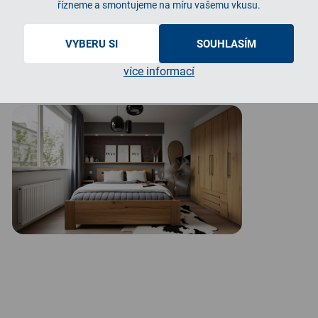
řízneme a smontujeme na míru vašemu vkusu.
VYBERU SI
SOUHLASÍM
více informací