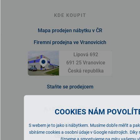
KDE KOUPIT
Mapa prodejen nábytku v ČR
Firemní prodejna ve Vranovicích
Lipová 692
691 25 Vranovice
Česká republika
Staňte se prodejcem
NABÍDKA NÁBYTKU
COOKIES NÁM POVOLÍTE
Ložnice
S webem je to jako s nábytkem. Musíme dobře měřit a pak 
sbíráme cookies a osobní údaje v Google nástrojích. Díky
Obývací pokoj
řízneme a smontujeme na míru vašemu v