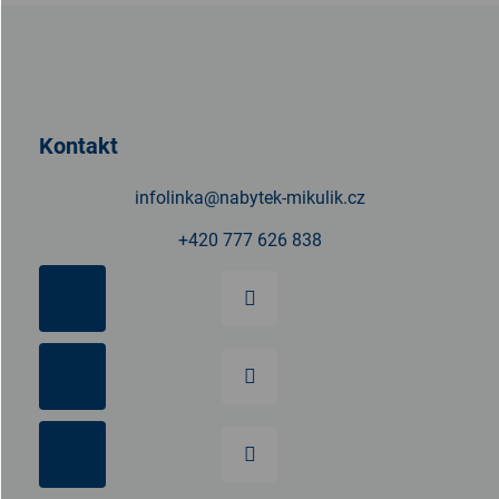
Z
á
p
a
t
Kontakt
í
infolinka
@
nabytek-mikulik.cz
+420 777 626 838