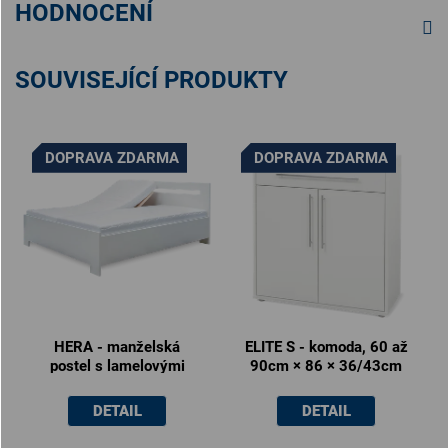
HODNOCENÍ
SOUVISEJÍCÍ PRODUKTY
DOPRAVA ZDARMA
DOPRAVA ZDARMA
HERA - manželská
ELITE S - komoda, 60 až
postel s lamelovými
90cm × 86 × 36/43cm
rošty 180x200cm /
160x200cm
DETAIL
DETAIL