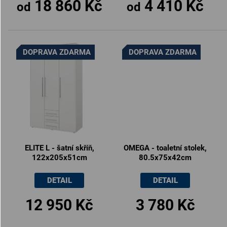
18 860 Kč
4 410 Kč
od
od
DOPRAVA ZDARMA
DOPRAVA ZDARMA
ELITE L - šatní skříň,
OMEGA - toaletní stolek,
122x205x51cm
80.5x75x42cm
DETAIL
DETAIL
12 950 Kč
3 780 Kč