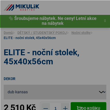
Přejít
na
obsah
🔩
Šroubujeme nábytek. Ne ceny! Letní akce
na nábytek
Domů
DĚTSKÝ / STUDENTSKÝ POKOJ
Noční stolky
ELITE - noční stolek, 45x40x56cm
ELITE - noční stolek,
45x40x56cm
DEKOR
2 510 Kč
DO KOŠÍKU