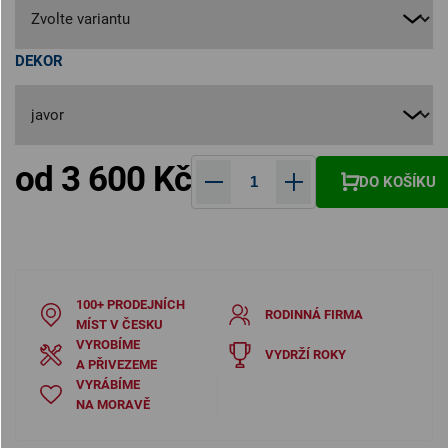
DEKOR
od
3 600 Kč
DO KOŠÍKU
Měrná cena:
100+ PRODEJNÍCH
RODINNÁ FIRMA
MÍST V ČESKU
VYROBÍME
VYDRŽÍ ROKY
A PŘIVEZEME
VYRÁBÍME
NA MORAVĚ