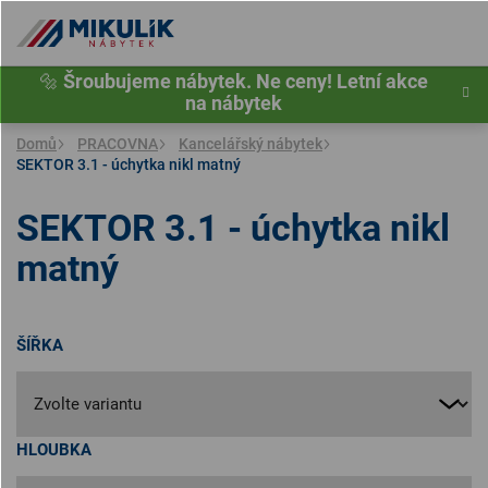
Přejít
na
obsah
🔩
Šroubujeme nábytek. Ne ceny! Letní akce
na nábytek
Domů
PRACOVNA
Kancelářský nábytek
SEKTOR 3.1 - úchytka nikl matný
SEKTOR 3.1 - úchytka nikl
matný
ŠÍŘKA
HLOUBKA