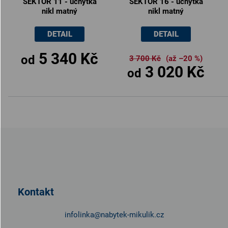
SEKTOR 11 - úchytka
SEKTOR 16 - úchytka
nikl matný
nikl matný
DETAIL
DETAIL
5 340 Kč
od
3 700 Kč
(až –20 %)
3 020 Kč
od
Z
á
p
a
t
Kontakt
í
infolinka
@
nabytek-mikulik.cz