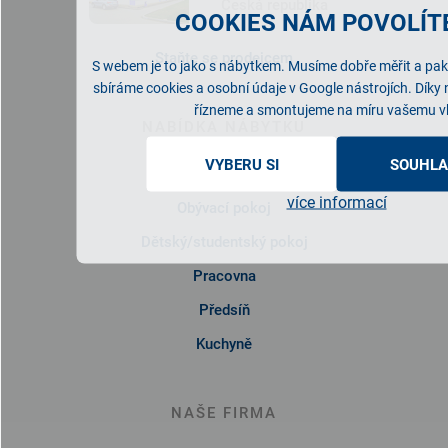
Česká republika
COOKIES NÁM POVOLÍTE
Staňte se prodejcem
S webem je to jako s nábytkem. Musíme dobře měřit a pak 
sbíráme cookies a osobní údaje v Google nástrojích. Díky
řízneme a smontujeme na míru vašemu v
NABÍDKA NÁBYTKU
VYBERU SI
SOUHLA
Ložnice
více informací
Obývací pokoj
Dětský/studentský pokoj
Pracovna
Předsíň
Kuchyně
NAŠE FIRMA