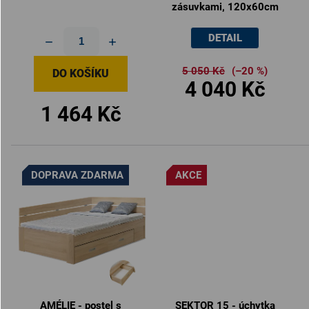
zásuvkami, 120x60cm
DETAIL
5 050 Kč
(–20 %)
DO KOŠÍKU
4 040 Kč
1 464 Kč
DOPRAVA ZDARMA
AKCE
AMÉLIE - postel s
SEKTOR 15 - úchytka