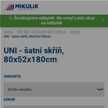
Přejít
na
obsah
🔩
Šroubujeme nábytek. Ne ceny! Letní akce
na nábytek
Domů
DĚTSKÝ / STUDENTSKÝ POKOJ
Skříně
UNI - šatní skříň, 80x52x180cm
UNI - šatní skříň,
80x52x180cm
VARIANTA
DEKOR