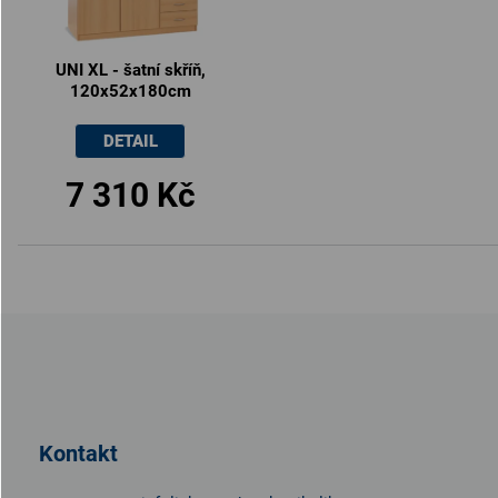
UNI XL - šatní skříň,
120x52x180cm
DETAIL
7 310 Kč
Z
á
p
a
t
Kontakt
í