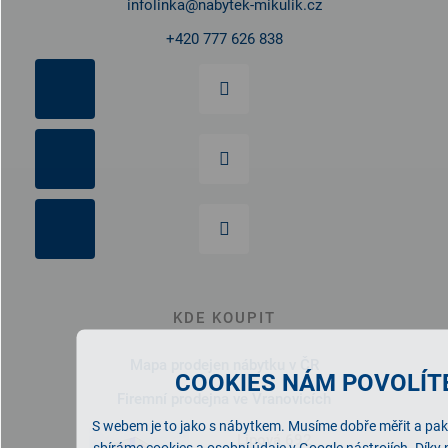
infolinka
@
nabytek-mikulik.cz
+420 777 626 838
KDE KOUPIT
Mapa prodejen nábytku v ČR
COOKIES NÁM POVOLÍTE
Firemní prodejna ve Vranovicích
S webem je to jako s nábytkem. Musíme dobře měřit a pak 
Lipová 692
sbíráme cookies a osobní údaje v Google nástrojích. Díky