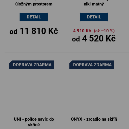
úložným prostorem
nikl matný
rohová 140x200cm /
120x200cm
DETAIL
DETAIL
11 810 Kč
od
4 910 Kč
(až –10 %)
4 520 Kč
od
DOPRAVA ZDARMA
DOPRAVA ZDARMA
UNI - police navíc do
ONYX - zrcadlo na skříň
skříně