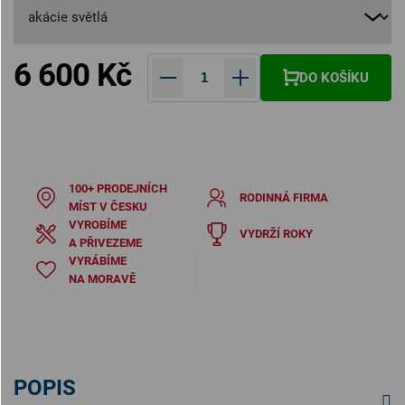
6 600 Kč
DO KOŠÍKU
Měrná cena:
100+ PRODEJNÍCH
RODINNÁ FIRMA
MÍST V ČESKU
VYROBÍME
VYDRŽÍ ROKY
A PŘIVEZEME
VYRÁBÍME
NA MORAVĚ
POPIS