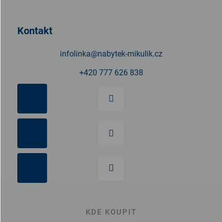
a
t
Kontakt
í
infolinka
@
nabytek-mikulik.cz
+420 777 626 838
KDE KOUPIT