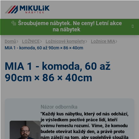
Přejít
na
obsah
🔩
Šroubujeme nábytek. Ne ceny! Letní akce
na nábytek
Domů
LOŽNICE
Ložnicové komplety
Ložnice MIA
MIA 1 - komoda, 60 až 90cm × 86 × 40cm
MIA 1 - komoda, 60 až
90cm × 86 × 40cm
Názor odborníka
"Každý kus nábytku, který od nás odchází,
je výsledkem poctivé práce lidí, kteří
svému řemeslu rozumí. Víme, že komodu
budete otevírat každý den, a právě proto
nám záleží na tom, aby spolehlivě sloužila