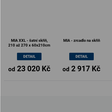
MIA XXL - šatní skříň,
MIA - zrcadlo na skříň
210 až 270 x 60x210cm
DETAIL
DETAIL
23 020 Kč
2 917 Kč
od
od
Z
á
p