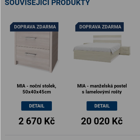
SOUVISEJÍCÍ PRODUKTY
DOPRAVA ZDARMA
DOPRAVA ZDARMA
MIA - noční stolek,
MIA - manželská postel
50x40x45cm
s lamelovými rošty
180x200cm /
160x200cm
DETAIL
DETAIL
2 670 Kč
20 020 Kč