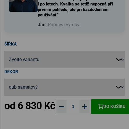
i po letech. Kvalita se totiž nepozná při
prvním pohledu, ale při každodenním
používání."
Jan,
Příprava výroby
ŠÍŘKA
DEKOR
od
6 830 Kč
DO KOŠÍKU
Měrná cena: