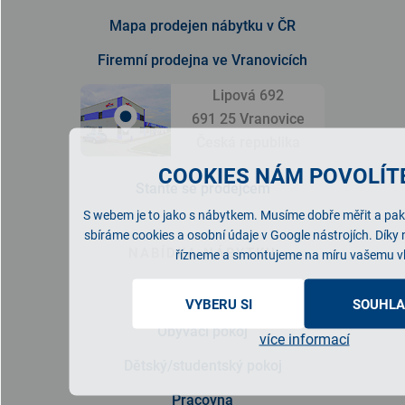
Mapa prodejen nábytku v ČR
Firemní prodejna ve Vranovicích
Lipová 692
691 25 Vranovice
Česká republika
COOKIES NÁM POVOLÍTE
Staňte se prodejcem
S webem je to jako s nábytkem. Musíme dobře měřit a pak 
sbíráme cookies a osobní údaje v Google nástrojích. Díky
NABÍDKA NÁBYTKU
řízneme a smontujeme na míru vašemu v
Ložnice
VYBERU SI
SOUHLA
Obývací pokoj
více informací
Dětský/studentský pokoj
Pracovna