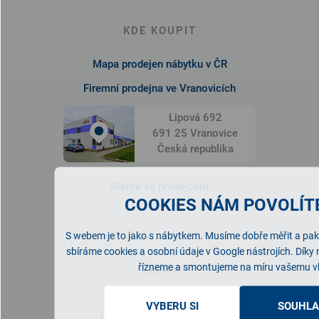
KDE KOUPIT
Mapa prodejen nábytku v ČR
Firemní prodejna ve Vranovicích
Lipová 692
691 25 Vranovice
Česká republika
Staňte se prodejcem
COOKIES NÁM POVOLÍTE
NABÍDKA NÁBYTKU
S webem je to jako s nábytkem. Musíme dobře měřit a pak 
sbíráme cookies a osobní údaje v Google nástrojích. Díky
řízneme a smontujeme na míru vašemu v
Ložnice
Obývací pokoj
VYBERU SI
SOUHLA
Dětský/studentský pokoj