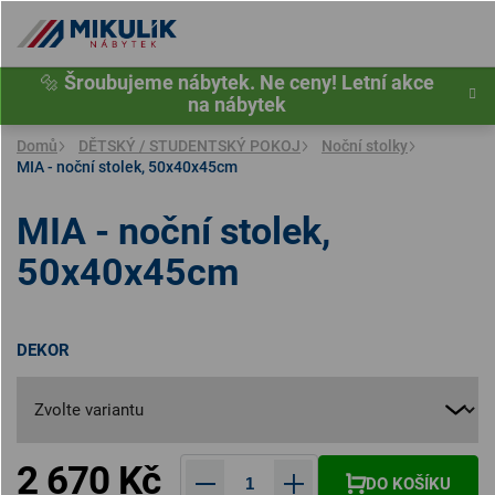
Přejít
na
obsah
🔩
Šroubujeme nábytek. Ne ceny! Letní akce
na nábytek
Domů
DĚTSKÝ / STUDENTSKÝ POKOJ
Noční stolky
MIA - noční stolek, 50x40x45cm
MIA - noční stolek,
50x40x45cm
DEKOR
2 670 Kč
DO KOŠÍKU