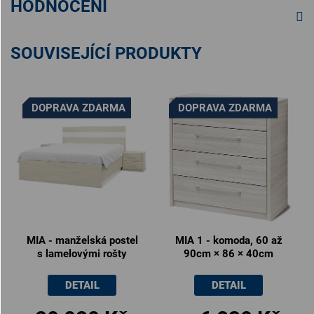
HODNOCENÍ
SOUVISEJÍCÍ PRODUKTY
DOPRAVA ZDARMA
DOPRAVA ZDARMA
MIA - manželská postel
MIA 1 - komoda, 60 až
s lamelovými rošty
90cm × 86 × 40cm
180x200cm /
160x200cm
DETAIL
DETAIL