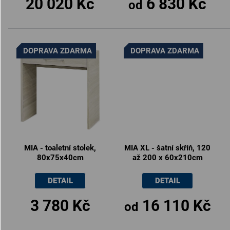
20 020 Kč
6 830 Kč
od
DOPRAVA ZDARMA
DOPRAVA ZDARMA
MIA - toaletní stolek,
MIA XL - šatní skříň, 120
80x75x40cm
až 200 x 60x210cm
DETAIL
DETAIL
3 780 Kč
16 110 Kč
od