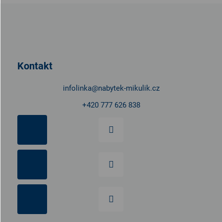
Z
á
p
a
t
Kontakt
í
infolinka
@
nabytek-mikulik.cz
+420 777 626 838