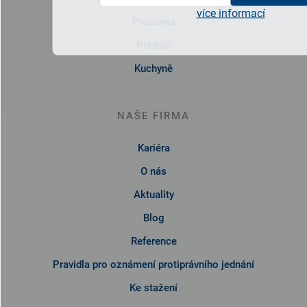
více informací
Pracovna
Předsíň
Kuchyně
NAŠE FIRMA
Kariéra
O nás
Aktuality
Blog
Reference
Pravidla pro oznámení protiprávního jednání
Ke stažení