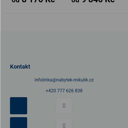
Z
á
p
a
t
Kontakt
í
infolinka
@
nabytek-mikulik.cz
+420 777 626 838