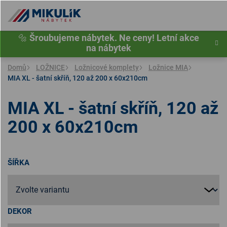
Přejít
na
obsah
🔩
Šroubujeme nábytek. Ne ceny! Letní akce
na nábytek
Domů
LOŽNICE
Ložnicové komplety
Ložnice MIA
MIA XL - šatní skříň, 120 až 200 x 60x210cm
MIA XL - šatní skříň, 120 až
200 x 60x210cm
ŠÍŘKA
DEKOR