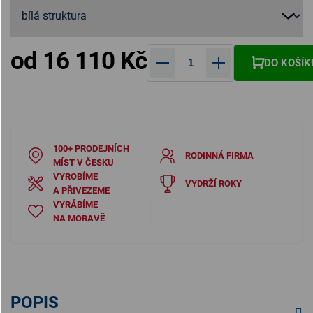
od
16 110 Kč
DO KOŠÍK
Měrná cena:
100+ PRODEJNÍCH
RODINNÁ FIRMA
MÍST V ČESKU
VYROBÍME
VYDRŽÍ ROKY
A PŘIVEZEME
VYRÁBÍME
NA MORAVĚ
POPIS