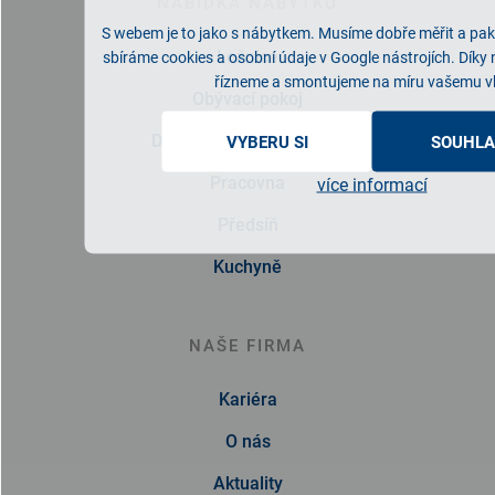
NABÍDKA NÁBYTKU
S webem je to jako s nábytkem. Musíme dobře měřit a pak 
Ložnice
sbíráme cookies a osobní údaje v Google nástrojích. Díky
řízneme a smontujeme na míru vašemu v
Obývací pokoj
Dětský/studentský pokoj
VYBERU SI
SOUHLA
Pracovna
více informací
Předsíň
Kuchyně
NAŠE FIRMA
Kariéra
O nás
Aktuality