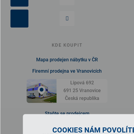
KDE KOUPIT
Mapa prodejen nábytku v ČR
Firemní prodejna ve Vranovicích
Lipová 692
691 25 Vranovice
Česká republika
Staňte se prodejcem
COOKIES NÁM POVOLÍTE