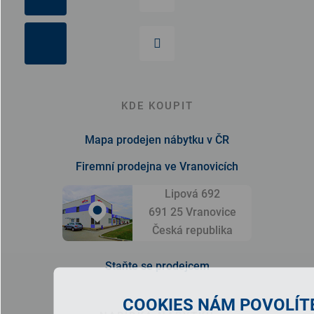
KDE KOUPIT
Mapa prodejen nábytku v ČR
Firemní prodejna ve Vranovicích
Lipová 692
691 25 Vranovice
Česká republika
Staňte se prodejcem
COOKIES NÁM POVOLÍTE