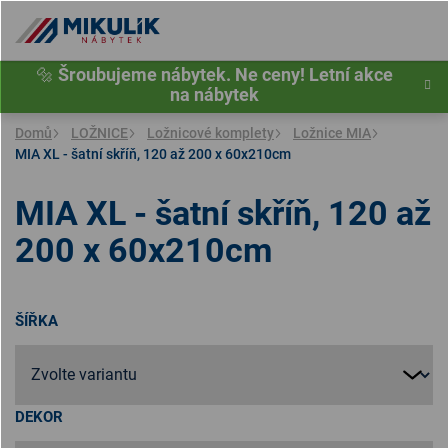
Přejít
na
obsah
🔩
Šroubujeme nábytek. Ne ceny! Letní akce
na nábytek
Domů
LOŽNICE
Ložnicové komplety
Ložnice MIA
MIA XL - šatní skříň, 120 až 200 x 60x210cm
MIA XL - šatní skříň, 120 až
200 x 60x210cm
ŠÍŘKA
DEKOR