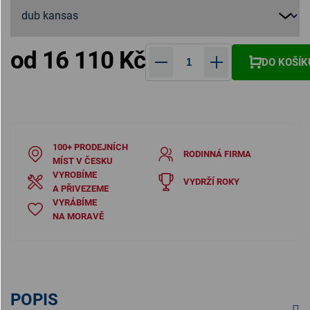
od
16 110 Kč
DO KOŠÍK
Měrná cena:
100+ PRODEJNÍCH
RODINNÁ FIRMA
MÍST V ČESKU
VYROBÍME
VYDRŽÍ ROKY
A PŘIVEZEME
VYRÁBÍME
NA MORAVĚ
POPIS