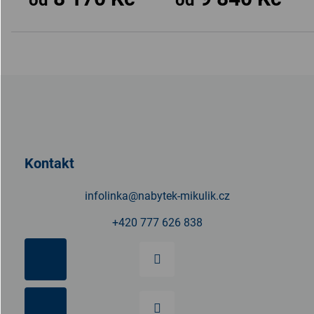
Z
á
p
a
t
Kontakt
í
infolinka
@
nabytek-mikulik.cz
+420 777 626 838