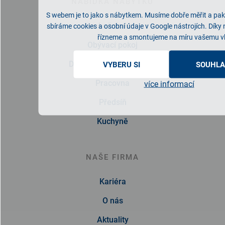
NABÍDKA NÁBYTKU
S webem je to jako s nábytkem. Musíme dobře měřit a pak 
Ložnice
sbíráme cookies a osobní údaje v Google nástrojích. Díky
řízneme a smontujeme na míru vašemu v
Obývací pokoj
Dětský/studentský pokoj
VYBERU SI
SOUHLA
Pracovna
více informací
Předsíň
Kuchyně
NAŠE FIRMA
Kariéra
O nás
Aktuality