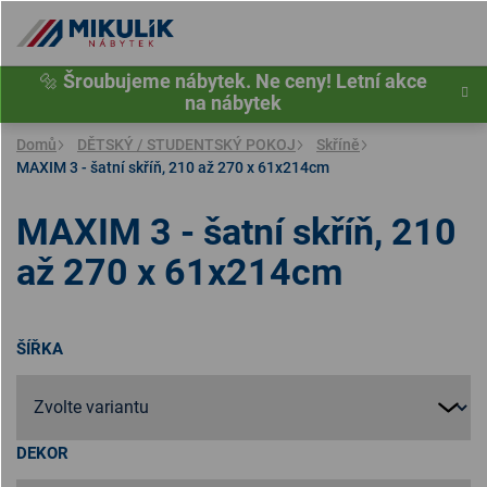
Přejít
na
obsah
🔩
Šroubujeme nábytek. Ne ceny! Letní akce
na nábytek
Domů
DĚTSKÝ / STUDENTSKÝ POKOJ
Skříně
MAXIM 3 - šatní skříň, 210 až 270 x 61x214cm
MAXIM 3 - šatní skříň, 210
až 270 x 61x214cm
ŠÍŘKA
DEKOR