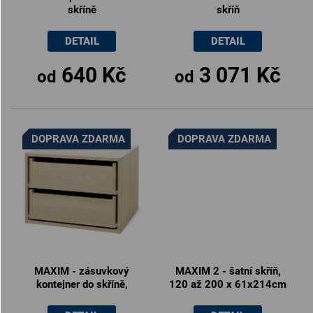
skříně
skříň
DETAIL
DETAIL
640 Kč
3 071 Kč
od
od
DOPRAVA ZDARMA
DOPRAVA ZDARMA
MAXIM - zásuvkový
MAXIM 2 - šatní skříň,
kontejner do skříně,
120 až 200 x 61x214cm
60x43cm