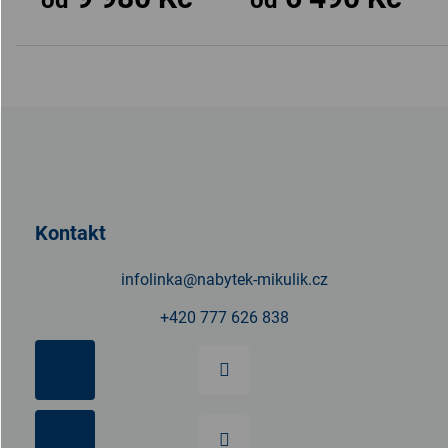
Z
á
p
a
t
Kontakt
í
infolinka
@
nabytek-mikulik.cz
+420 777 626 838