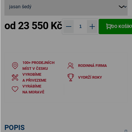
od
23 550 Kč
DO KOŠÍK
Měrná cena:
100+ PRODEJNÍCH
RODINNÁ FIRMA
MÍST V ČESKU
VYROBÍME
VYDRŽÍ ROKY
A PŘIVEZEME
VYRÁBÍME
NA MORAVĚ
POPIS