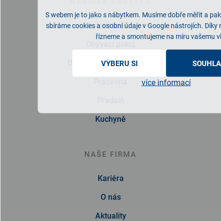
NABÍDKA NÁBYTKU
S webem je to jako s nábytkem. Musíme dobře měřit a pak 
Ložnice
sbíráme cookies a osobní údaje v Google nástrojích. Díky
řízneme a smontujeme na míru vašemu v
Obývací pokoj
Dětský/studentský pokoj
VYBERU SI
SOUHLA
Pracovna
více informací
Předsíň
Kuchyně
NAŠE FIRMA
Kariéra
O nás
Aktuality