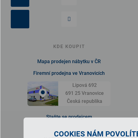
KDE KOUPIT
Mapa prodejen nábytku v ČR
Firemní prodejna ve Vranovicích
Lipová 692
691 25 Vranovice
Česká republika
Staňte se prodejcem
COOKIES NÁM POVOLÍTE