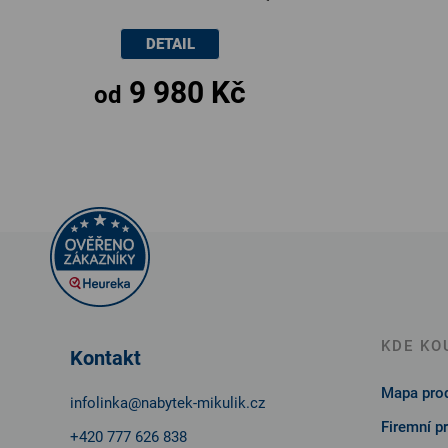
140 až 170cm ×
DETAIL
90 × 43cm
9 980 Kč
od
Z
á
p
a
t
KDE KO
Kontakt
í
Mapa prod
infolinka
@
nabytek-mikulik.cz
Firemní p
+420 777 626 838