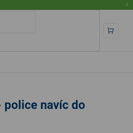
NÁKUPN
KOŠÍK
police navíc do