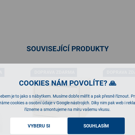
SOUVISEJÍCÍ PRODUKTY
A
DOPRAVA ZDARMA
DOPRAVA Z
COOKIES NÁM POVOLÍTE? 🙏
ebem je to jako s nábytkem. Musíme dobře měřit a pak přesně říznout. P
ráme cookies a osobní údaje v Google nástrojích. Díky nim pak web i rek
řízneme a smontujeme na míru vašemu vkusu.
VYBERU SI
SOUHLASÍM