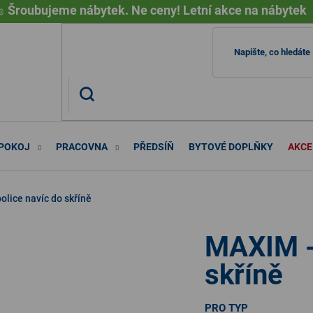

Šroubujeme nábytek. Ne ceny! Letní akce na nábytek
 POKOJ
PRACOVNA
PŘEDSÍŇ
BYTOVÉ DOPLŇKY
AKCE
olice navíc do skříně
MAXIM - 
skříně
PRO TYP