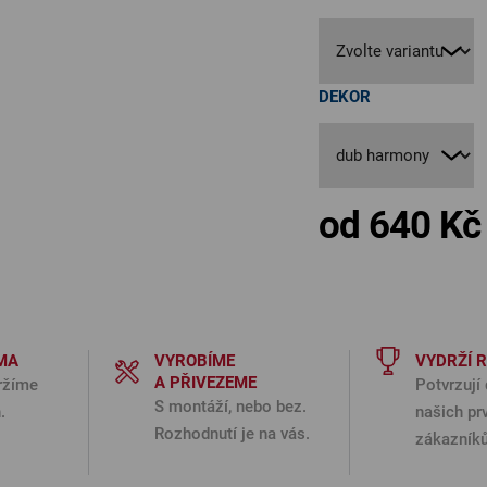
DEKOR
od
640 Kč
MA
VYROBÍME
VYDRŽÍ 
A PŘIVEZEME
ržíme
Potvrzují 
S montáží, nebo bez.
.
našich pr
Rozhodnutí je na vás.
zákazníků