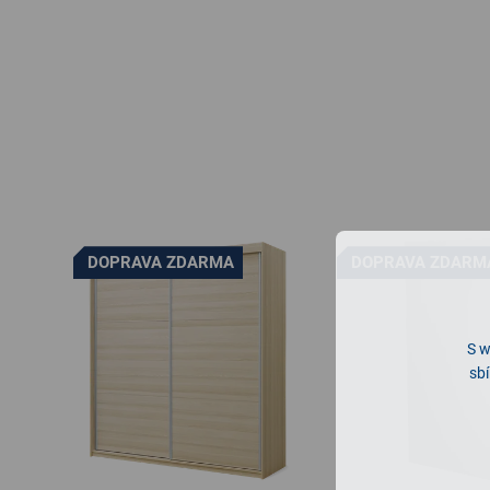
DOPRAVA ZDARMA
DOPRAVA ZDARM
S w
sbí