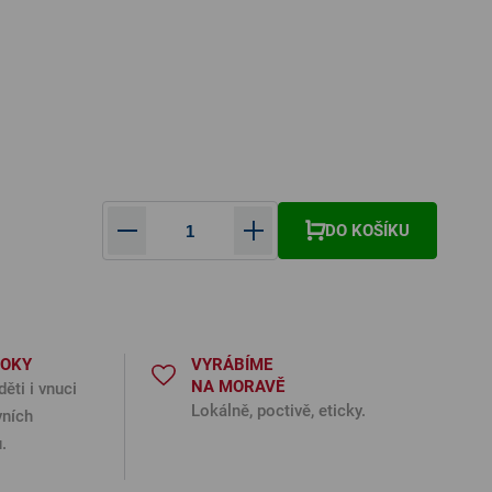
DO KOŠÍKU
Měrná cena:
ROKY
VYRÁBÍME
NA MORAVĚ
děti i vnuci
Lokálně, poctivě, eticky.
vních
.