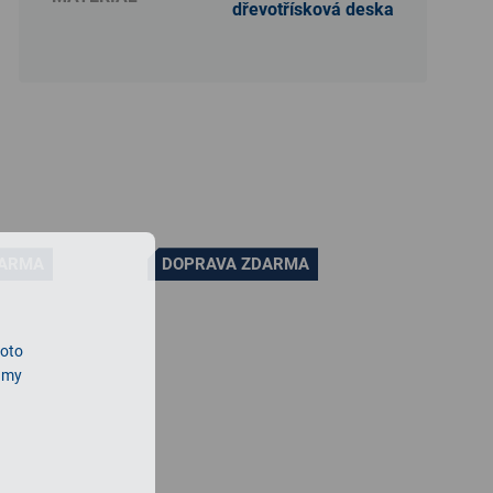
dřevotřísková deska
DARMA
DOPRAVA ZDARMA
roto
lamy