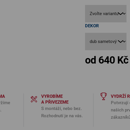
DEKOR
od
640 Kč
MA
VYROBÍME
VYDRŽÍ 
A PŘIVEZEME
ržíme
Potvrzují 
S montáží, nebo bez.
.
našich pr
Rozhodnutí je na vás.
zákazníků