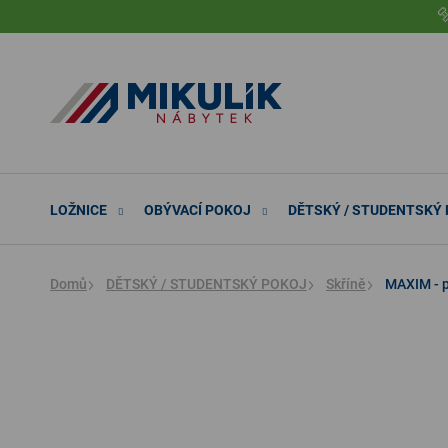
Přejít

na
obsah
LOŽNICE
OBÝVACÍ POKOJ
DĚTSKÝ / STUDENTSKÝ
Domů
DĚTSKÝ / STUDENTSKÝ POKOJ
Skříně
MAXIM - p