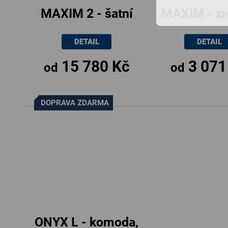
MAXIM 2 - šatní
MAXIM - zr
skříň, 120 až 200
na skří
DETAIL
DETAIL
x 61x214cm
15 780 Kč
3 071
od
od
DOPRAVA ZDARMA
ONYX L - komoda,