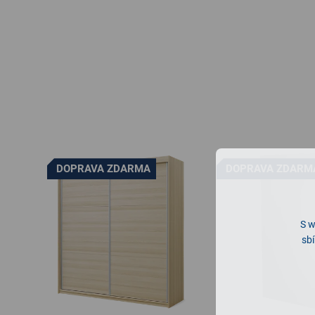
DOPRAVA ZDARMA
DOPRAVA ZDARM
S w
sbí