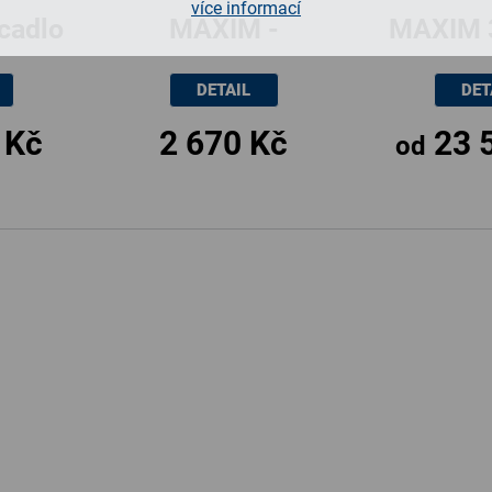
více informací
cadlo
MAXIM -
MAXIM 3
ň
zásuvkový
skříň, 2
DETAIL
DET
kontejner do
x 61x
 Kč
2 670 Kč
23 
skříně, 60x43cm
od