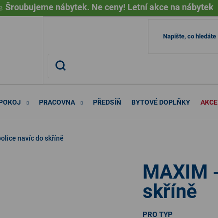

Šroubujeme nábytek. Ne ceny! Letní akce na nábytek
 POKOJ
PRACOVNA
PŘEDSÍŇ
BYTOVÉ DOPLŇKY
AKCE
olice navíc do skříně
MAXIM - 
skříně
PRO TYP