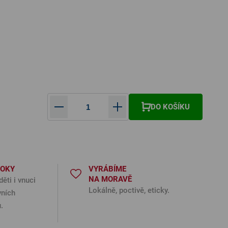
DO KOŠÍKU
Měrná cena:
ROKY
VYRÁBÍME
NA MORAVĚ
děti i vnuci
Lokálně, poctivě, eticky.
vních
.