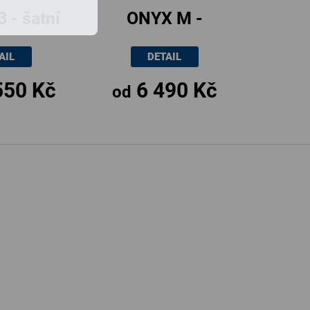
 - šatní
ONYX M -
10 až 270
komoda, 70 až
AIL
DETAIL
214cm
100cm × 90 ×
550 Kč
6 490 Kč
43cm
od