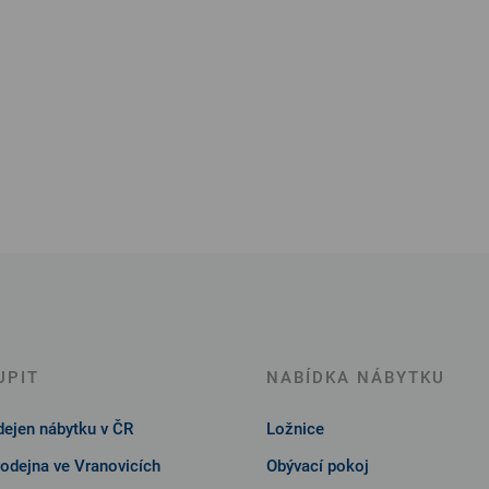
UPIT
NABÍDKA NÁBYTKU
ejen nábytku v ČR
Ložnice
rodejna ve Vranovicích
Obývací pokoj