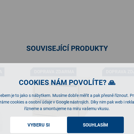
SOUVISEJÍCÍ PRODUKTY
A
DOPRAVA ZDARMA
DOPRAVA Z
COOKIES NÁM POVOLÍTE? 🙏
ebem je to jako s nábytkem. Musíme dobře měřit a pak přesně říznout. P
ráme cookies a osobní údaje v Google nástrojích. Díky nim pak web i rek
řízneme a smontujeme na míru vašemu vkusu.
VYBERU SI
SOUHLASÍM