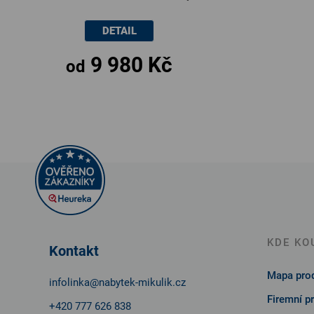
140 až 170cm ×
DETAIL
90 × 43cm
9 980 Kč
od
Z
á
p
a
t
KDE KO
Kontakt
í
Mapa prod
infolinka
@
nabytek-mikulik.cz
Firemní p
+420 777 626 838