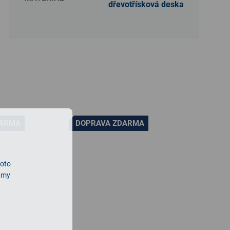
dřevotřísková deska
DARMA
DOPRAVA ZDARMA
roto
lamy