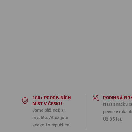
100+ PRODEJNÍCH
RODINNÁ FIR
MÍST V ČESKU
Naši značku d
Jsme blíž než si
pevně v rukách
myslíte. Ať už jste
Už 35 let.
kdekoli v republice.