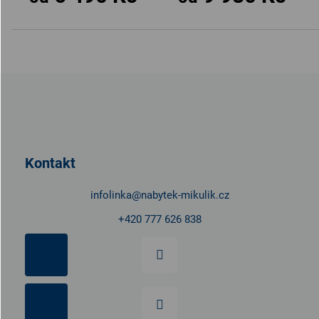
Z
á
p
a
t
Kontakt
í
infolinka
@
nabytek-mikulik.cz
+420 777 626 838