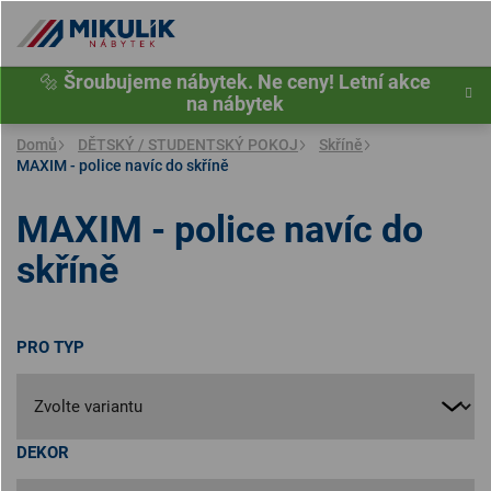
Přejít
na
obsah
🔩
Šroubujeme nábytek. Ne ceny! Letní akce
na nábytek
Domů
DĚTSKÝ / STUDENTSKÝ POKOJ
Skříně
MAXIM - police navíc do skříně
MAXIM - police navíc do
skříně
PRO TYP
DEKOR