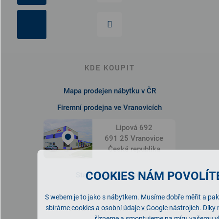
KDE KOUPIT
Mapa prodejen nábytku v ČR
Firemní prodejna ve Vranovicích
Lipová 692
691 25 Vranovice
Česká republika
COOKIES NÁM POVOLÍTE
Staňte se prodejcem
S webem je to jako s nábytkem. Musíme dobře měřit a pak 
sbíráme cookies a osobní údaje v Google nástrojích. Díky
NABÍDKA NÁBYTKU
řízneme a smontujeme na míru vašemu v