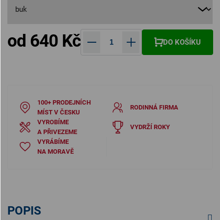
od
640 Kč
DO KOŠÍKU
Měrná cena:
100+ PRODEJNÍCH
RODINNÁ FIRMA
MÍST V ČESKU
VYROBÍME
VYDRŽÍ ROKY
A PŘIVEZEME
VYRÁBÍME
NA MORAVĚ
POPIS