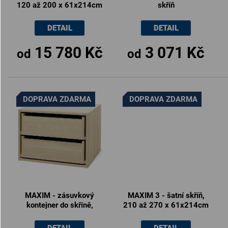
120 až 200 x 61x214cm
skříň
DETAIL
DETAIL
15 780 Kč
3 071 Kč
od
od
DOPRAVA ZDARMA
DOPRAVA ZDARMA
MAXIM - zásuvkový
MAXIM 3 - šatní skříň,
kontejner do skříně,
210 až 270 x 61x214cm
60x43cm
DETAIL
DETAIL