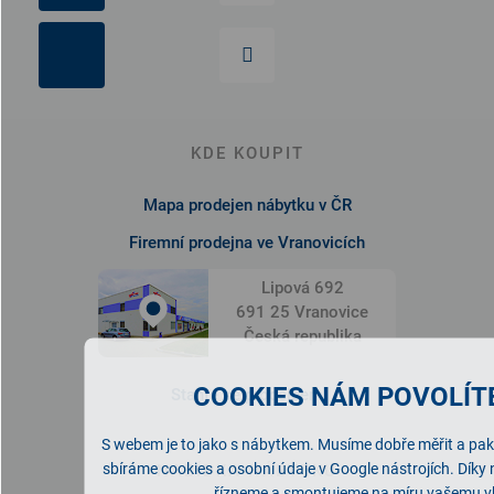
KDE KOUPIT
Mapa prodejen nábytku v ČR
Firemní prodejna ve Vranovicích
Lipová 692
691 25 Vranovice
Česká republika
COOKIES NÁM POVOLÍTE
Staňte se prodejcem
S webem je to jako s nábytkem. Musíme dobře měřit a pak 
sbíráme cookies a osobní údaje v Google nástrojích. Díky
NABÍDKA NÁBYTKU
řízneme a smontujeme na míru vašemu v