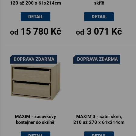
120 až 200 x 61x214cm
skříň
DETAIL
DETAIL
15 780 Kč
3 071 Kč
od
od
DOPRAVA ZDARMA
DOPRAVA ZDARMA
MAXIM - zásuvkový
MAXIM 3 - šatní skříň,
kontejner do skříně,
210 až 270 x 61x214cm
60x43cm
DETAIL
DETAIL