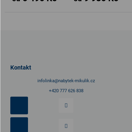
Z
á
p
a
t
Kontakt
í
infolinka
@
nabytek-mikulik.cz
+420 777 626 838