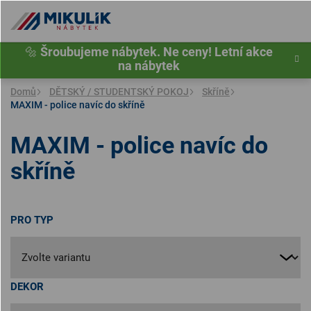
Přejít
na
obsah
🔩
Šroubujeme nábytek. Ne ceny! Letní akce
na nábytek
Domů
DĚTSKÝ / STUDENTSKÝ POKOJ
Skříně
MAXIM - police navíc do skříně
MAXIM - police navíc do
skříně
PRO TYP
DEKOR