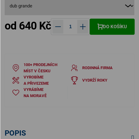
od
640 Kč
DO KOŠÍKU
Měrná cena:
100+ PRODEJNÍCH
RODINNÁ FIRMA
MÍST V ČESKU
VYROBÍME
VYDRŽÍ ROKY
A PŘIVEZEME
VYRÁBÍME
NA MORAVĚ
POPIS