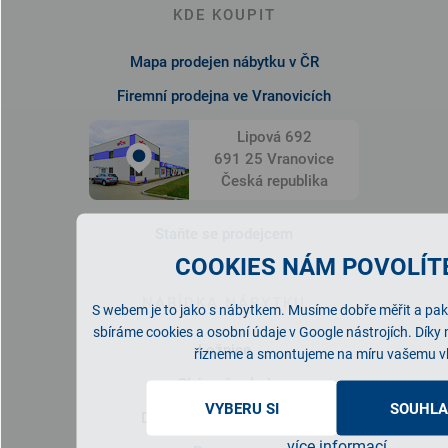
KDE KOUPIT
Mapa prodejen nábytku v ČR
Firemní prodejna ve Vranovicích
Lipová 692
691 25 Vranovice
Česká republika
Staňte se prodejcem
COOKIES NÁM POVOLÍTE
NABÍDKA NÁBYTKU
S webem je to jako s nábytkem. Musíme dobře měřit a pak 
sbíráme cookies a osobní údaje v Google nástrojích. Díky
Ložnice
řízneme a smontujeme na míru vašemu v
Obývací pokoj
VYBERU SI
SOUHLA
Dětský/studentský pokoj
více informací