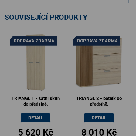
SOUVISEJÍCÍ PRODUKTY
DOPRAVA ZDARMA
DOPRAVA ZDARMA
TRIANGL 1 - šatní skříň
TRIANGL 2 - botník do
do předsíně,
předsíně,
60x35x200cm
110x35x120cm
DETAIL
DETAIL
5 620 Kč
8 010 Kč