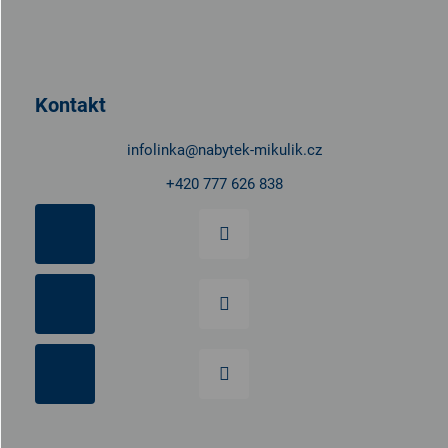
á
p
a
t
Kontakt
í
infolinka
@
nabytek-mikulik.cz
+420 777 626 838