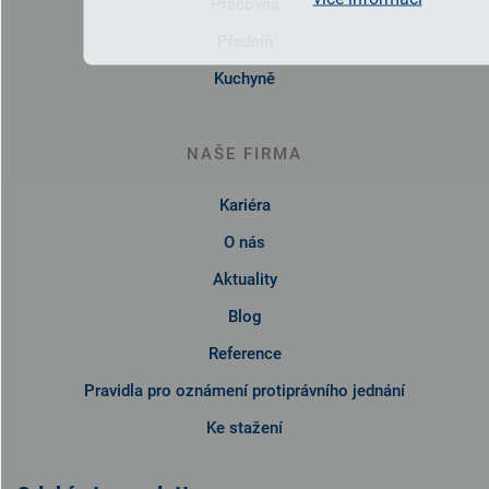
Pracovna
Předsíň
Kuchyně
NAŠE FIRMA
Kariéra
O nás
Aktuality
Blog
Reference
Pravidla pro oznámení protiprávního jednání
Ke stažení