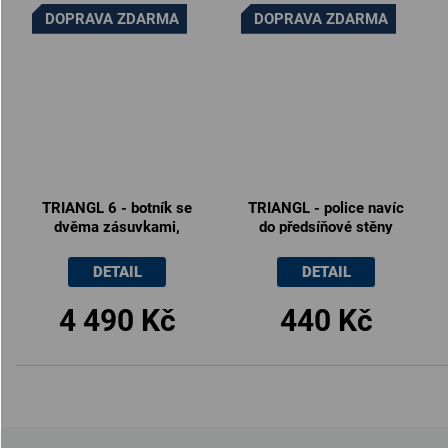
DOPRAVA ZDARMA
DOPRAVA ZDARMA
TRIANGL 6 - botník se
TRIANGL - police navíc
dvěma zásuvkami,
do předsíňové stěny
80x35x82cm
DETAIL
DETAIL
4 490 Kč
440 Kč
Z