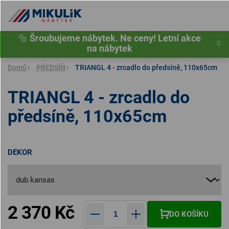
Přejít
na
obsah
🔩
Šroubujeme nábytek. Ne ceny! Letní akce
na nábytek
Domů
PŘEDSÍŇ
TRIANGL 4 - zrcadlo do předsíně, 110x65cm
TRIANGL 4 - zrcadlo do
předsíně, 110x65cm
DEKOR
2 370 Kč
DO KOŠÍKU
Měrná cena: