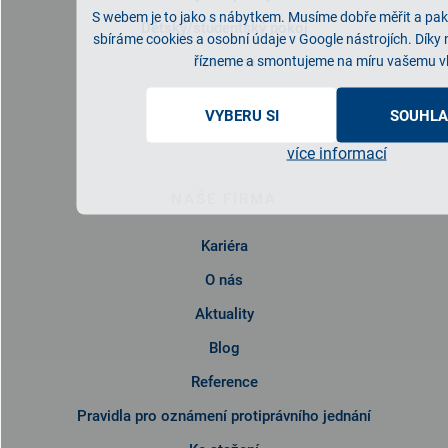
S webem je to jako s nábytkem. Musíme dobře měřit a pak 
Dětský/studentský pokoj
sbíráme cookies a osobní údaje v Google nástrojích. Díky
Pracovna
řízneme a smontujeme na míru vašemu v
Předsíň
VYBERU SI
SOUHLA
Kuchyně
více informací
NAŠE FIRMA
Kariéra
O nás
Aktuality
Blog
Reference
Pravidla pro oznámení protiprávního jednání