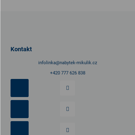
Z
á
p
a
t
Kontakt
í
infolinka
@
nabytek-mikulik.cz
+420 777 626 838