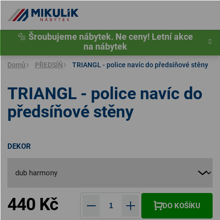
Přejít
na
obsah
🔩
Šroubujeme nábytek. Ne ceny! Letní akce
na nábytek
Domů
PŘEDSÍŇ
TRIANGL - police navíc do předsíňové stěny
TRIANGL - police navíc do
předsíňové stěny
DEKOR
440 Kč
DO KOŠÍKU
Měrná cena: