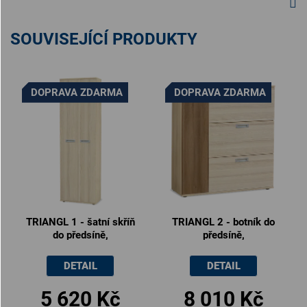
SOUVISEJÍCÍ PRODUKTY
DOPRAVA ZDARMA
DOPRAVA ZDARMA
TRIANGL 1 - šatní skříň
TRIANGL 2 - botník do
do předsíně,
předsíně,
60x35x200cm
110x35x120cm
DETAIL
DETAIL
5 620 Kč
8 010 Kč