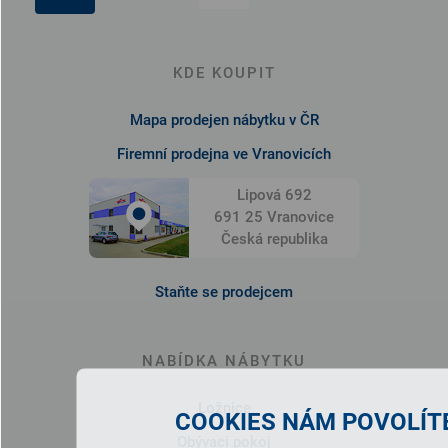
KDE KOUPIT
Mapa prodejen nábytku v ČR
Firemní prodejna ve Vranovicích
Lipová 692
691 25 Vranovice
Česká republika
Staňte se prodejcem
NABÍDKA NÁBYTKU
Ložnice
COOKIES NÁM POVOLÍTE
Obývací pokoj