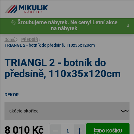
Přejít
na
obsah
🔩
Šroubujeme nábytek. Ne ceny! Letní akce
na nábytek
Domů
PŘEDSÍŇ
TRIANGL 2 - botník do předsíně, 110x35x120cm
TRIANGL 2 - botník do
předsíně, 110x35x120cm
DEKOR
8 010 Kč
DO KOŠÍKU