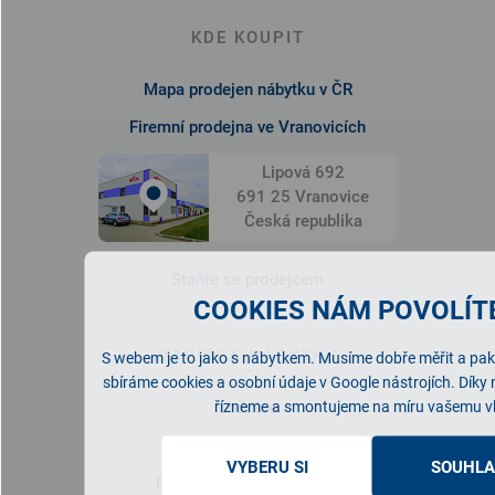
KDE KOUPIT
Mapa prodejen nábytku v ČR
Firemní prodejna ve Vranovicích
Lipová 692
691 25 Vranovice
Česká republika
Staňte se prodejcem
COOKIES NÁM POVOLÍTE
NABÍDKA NÁBYTKU
S webem je to jako s nábytkem. Musíme dobře měřit a pak 
sbíráme cookies a osobní údaje v Google nástrojích. Díky
Ložnice
řízneme a smontujeme na míru vašemu v
Obývací pokoj
VYBERU SI
SOUHLA
Dětský/studentský pokoj