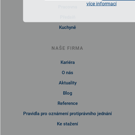
více informací
Pracovna
Předsíň
Kuchyně
NAŠE FIRMA
Kariéra
O nás
Aktuality
Blog
Reference
Pravidla pro oznámení protiprávního jednání
Ke stažení