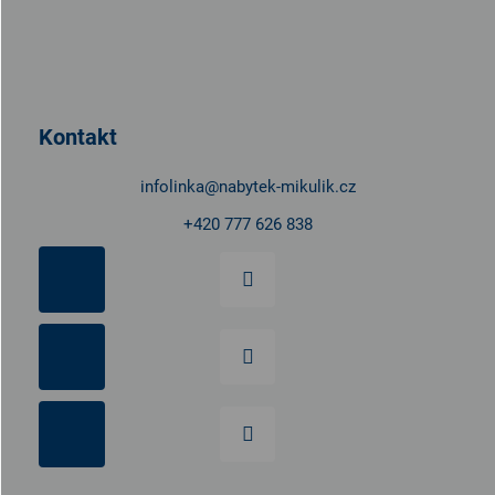
Z
á
p
a
t
Kontakt
í
infolinka
@
nabytek-mikulik.cz
+420 777 626 838