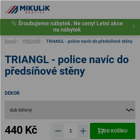
Přejít
na
obsah
🔩
Šroubujeme nábytek. Ne ceny! Letní akce
na nábytek
Domů
PŘEDSÍŇ
TRIANGL - police navíc do předsíňové stěny
TRIANGL - police navíc do
předsíňové stěny
DEKOR
440 Kč
DO KOŠÍKU
Měrná cena: