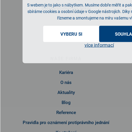
S webem je to jako s nábytkem. Musíme dobře měřit a pak 
Dětský/studentský pokoj
sbíráme cookies a osobní údaje v Google nástrojích. Díky
Pracovna
řízneme a smontujeme na míru vašemu v
Předsíň
VYBERU SI
SOUHLA
Kuchyně
více informací
NAŠE FIRMA
Kariéra
O nás
Aktuality
Blog
Reference
Pravidla pro oznámení protiprávního jednání