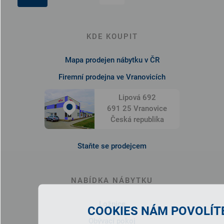
KDE KOUPIT
Mapa prodejen nábytku v ČR
Firemní prodejna ve Vranovicích
Lipová 692
691 25 Vranovice
Česká republika
Staňte se prodejcem
NABÍDKA NÁBYTKU
Ložnice
COOKIES NÁM POVOLÍTE
Obývací pokoj