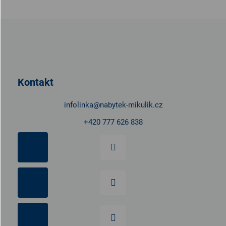
Z
á
p
a
t
Kontakt
í
infolinka
@
nabytek-mikulik.cz
+420 777 626 838