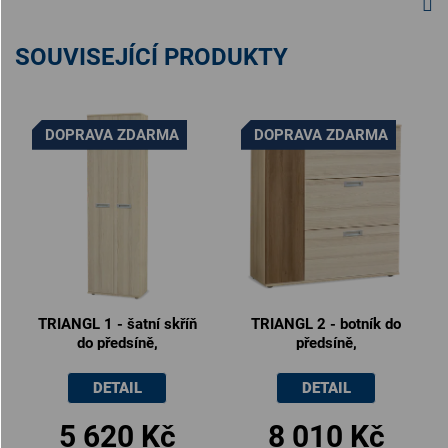
SOUVISEJÍCÍ PRODUKTY
DOPRAVA ZDARMA
DOPRAVA ZDARMA
TRIANGL 1 - šatní skříň
TRIANGL 2 - botník do
do předsíně,
předsíně,
60x35x200cm
110x35x120cm
DETAIL
DETAIL
5 620 Kč
8 010 Kč