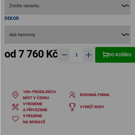
DEKOR
od
7 760 Kč
DO KOŠÍKU
Měrná cena:
100+ PRODEJNÍCH
RODINNÁ FIRMA
MÍST V ČESKU
VYROBÍME
VYDRŽÍ ROKY
A PŘIVEZEME
VYRÁBÍME
NA MORAVĚ