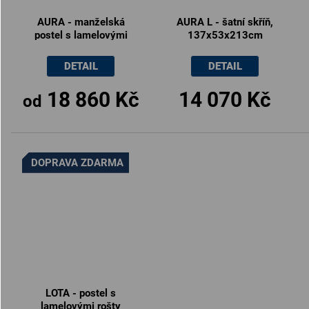
AURA - manželská
AURA L - šatní skříň,
postel s lamelovými
137x53x213cm
rošty 180x200cm /
160x200cm
DETAIL
DETAIL
18 860 Kč
14 070 Kč
od
DOPRAVA ZDARMA
LOTA - postel s
lamelovými rošty