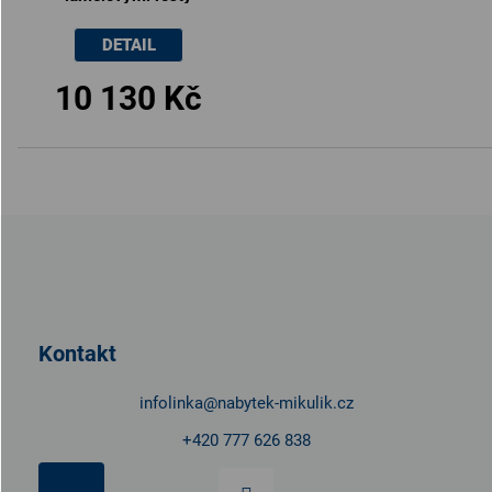
90x200cm
DETAIL
10 130 Kč
Z
á
p
a
t
Kontakt
í
infolinka
@
nabytek-mikulik.cz
+420 777 626 838