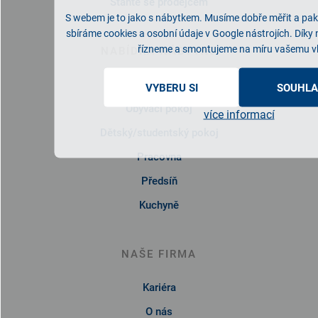
Staňte se prodejcem
S webem je to jako s nábytkem. Musíme dobře měřit a pak 
sbíráme cookies a osobní údaje v Google nástrojích. Díky
řízneme a smontujeme na míru vašemu v
NABÍDKA NÁBYTKU
Ložnice
VYBERU SI
SOUHLA
Obývací pokoj
více informací
Dětský/studentský pokoj
Pracovna
Předsíň
Kuchyně
NAŠE FIRMA
Kariéra
O nás