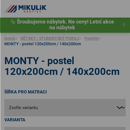
Přejít
na
obsah
🔩
Šroubujeme nábytek. Ne ceny! Letní akce
na nábytek
Domů
DĚTSKÝ / STUDENTSKÝ POKOJ
Postele
MONTY - postel 120x200cm / 140x200cm
MONTY - postel
120x200cm / 140x200cm
ŠÍŘKA PRO MATRACI
VARIANTA