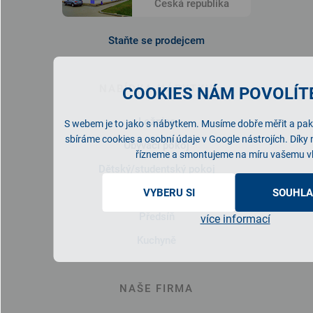
Česká republika
Staňte se prodejcem
NABÍDKA NÁBYTKU
COOKIES NÁM POVOLÍTE
Ložnice
S webem je to jako s nábytkem. Musíme dobře měřit a pak 
sbíráme cookies a osobní údaje v Google nástrojích. Díky
Obývací pokoj
řízneme a smontujeme na míru vašemu v
Dětský/studentský pokoj
Pracovna
VYBERU SI
SOUHLA
Předsíň
více informací
Kuchyně
NAŠE FIRMA