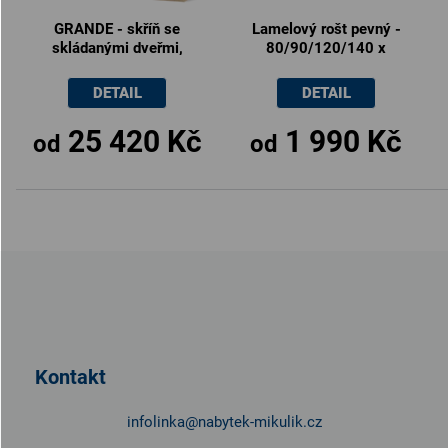
GRANDE - skříň se
Lamelový rošt pevný -
skládanými dveřmi,
80/90/120/140 x
200/240 x 59x220cm
200cm
DETAIL
DETAIL
25 420 Kč
1 990 Kč
od
od
Z
á
p
a
t
Kontakt
í
infolinka
@
nabytek-mikulik.cz