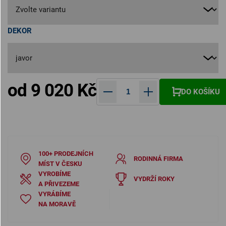
DEKOR
od
9 020 Kč
DO KOŠÍKU
Měrná cena:
100+ PRODEJNÍCH
RODINNÁ FIRMA
MÍST V ČESKU
VYROBÍME
VYDRŽÍ ROKY
A PŘIVEZEME
VYRÁBÍME
NA MORAVĚ